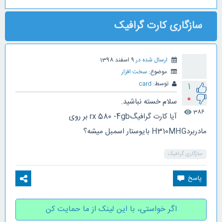
سازگاری کارت گرافیک
ارسال شده در
9 اسفند 1398
موضوع:
سخت افزار
توسط:
card
1
0
سلام خسته نباشید.
386
visibility
آیا کارت گرافیگrx 580 -4gb بر روی
مادربردH310MHG بایوستار اسمبل میشه؟
سازگاری گرافیک
اگر خواستی، با این لینک از ما حمایت کن