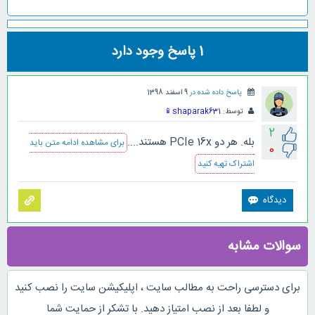
1
پاسخ وجود دارد
پاسخ داده شده در
9 اسفند 1398
توسط:
shaparak631
📱
2
بله. هر دو PCIe 16x هستند....
برای مشاهده ادامه متن باید
0
اشتراک تهیه کنید
سوالات مشابه
برای دسترسی راحت به مطالب سایت ، اپلیکیشن سایت را نصب کنید
و لطفا بعد از نصب امتیاز دهید. با تشکر از حمایت شما