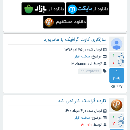
سازگاری کارت گرافیک با مادربورد
ارسال شده در
25 آذر 1398
1
موضوع:
سخت افزار
0
توسط:
Mohammad
1
pci express
پاسخ
447
visibility
کارت گرافیک کار نمی کند
ارسال شده در
4 مرداد 1402
0
موضوع:
سخت افزار
2
توسط:
Admin