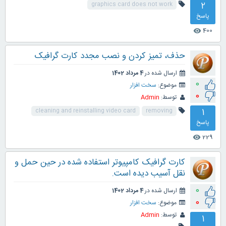
2
graphics card does not work
پاسخ
400
visibility
حذف، تمیز کردن و نصب مجدد کارت گرافیک
ارسال شده در
4 مرداد 1402
0
موضوع:
سخت افزار
0
توسط:
Admin
1
cleaning and reinstalling video card
removing
پاسخ
229
visibility
کارت گرافیک کامپیوتر استفاده شده در حین حمل و
نقل آسیب دیده است.
0
ارسال شده در
4 مرداد 1402
0
موضوع:
سخت افزار
توسط:
Admin
1