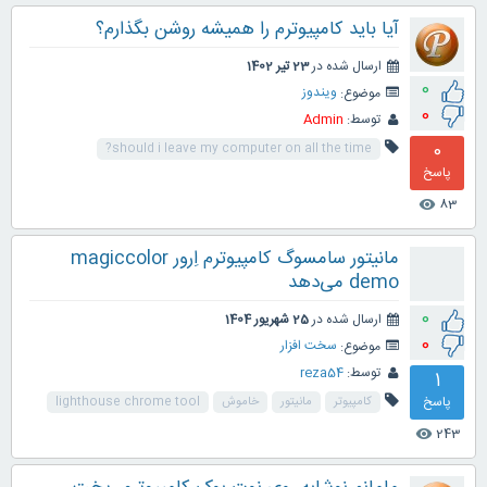
آیا باید کامپیوترم را همیشه روشن بگذارم؟
ارسال شده در
23 تیر 1402
0
موضوع:
ویندوز
0
توسط:
Admin
0
should i leave my computer on all the time?
پاسخ
83
visibility
مانیتور سامسوگ کامپیوترم اِرور magiccolor
demo می‌دهد
0
ارسال شده در
25 شهریور 1404
0
موضوع:
سخت افزار
توسط:
reza54
1
پاسخ
کامپیوتر
مانیتور
خاموش
lighthouse chrome tool
243
visibility