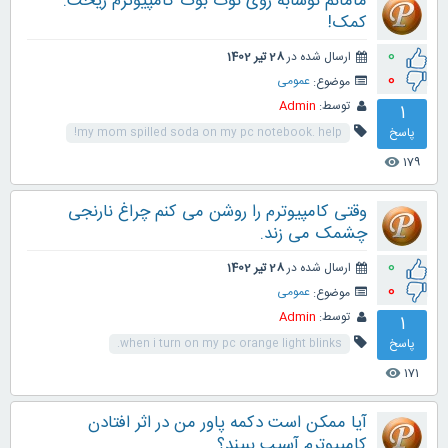
مامانم نوشابه روی نوت بوک کامپیوترم ریخت.
کمک!
0
ارسال شده در
28 تیر 1402
0
موضوع:
عمومی
توسط:
Admin
1
پاسخ
my mom spilled soda on my pc notebook. help!
179
visibility
وقتی کامپیوترم را روشن می کنم چراغ نارنجی
چشمک می زند.
0
ارسال شده در
28 تیر 1402
0
موضوع:
عمومی
توسط:
Admin
1
پاسخ
when i turn on my pc orange light blinks.
171
visibility
آیا ممکن است دکمه پاور من در اثر افتادن
کامپیوترم آسیب ببیند؟