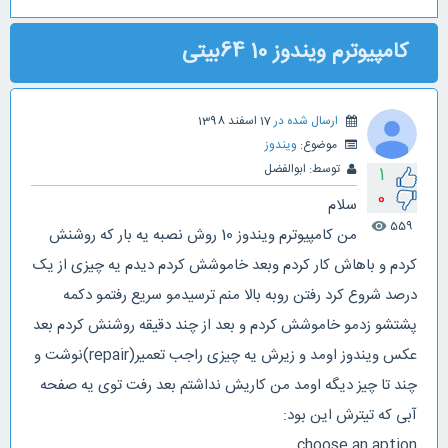
کامپیوترم ویندوز 10 64بیتی
ارسال شده در
17 اسفند 1398
موضوع:
ویندوز
توسط:
ابوالفضل
1
0
سلام
559
visibility
من کامپیوترم ویندوز 10 روش نصبه یه بار که روشنش
کردم و باهاش کار کردم وبعد خاموشش کردم دیدم یه چیزی از یک
درصد شروع کرد رفتن روبه بالا منم ترسیدمو سریع رفتمو دکمه
پشتشو زدمو خاموشش کردم و بعد از چند دقیقه روشنش کردم بعد
عکس ویندوز اومد و زیرش یه چیزی راجب تعمیر(repair)نوشت و
چند تا چیز دیگه اومد من کاریش نداشتم بعد رفت توی یه صفحه
آبی که تیترش این بود:
choose an aption