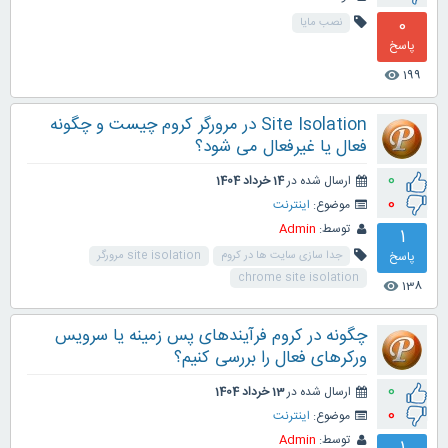
0
نصب مایا
پاسخ
199
visibility
Site Isolation در مرورگر کروم چیست و چگونه
فعال یا غیرفعال می شود؟
0
ارسال شده در
14 خرداد 1404
0
موضوع:
اینترنت
توسط:
Admin
1
پاسخ
جدا سازی سایت ها در کروم
site isolation مرورگر
chrome site isolation
138
visibility
چگونه در کروم فرآیندهای پس زمینه یا سرویس
ورکرهای فعال را بررسی کنیم؟
0
ارسال شده در
13 خرداد 1404
0
موضوع:
اینترنت
توسط:
Admin