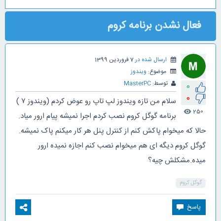
فعال نشدن برنامه کروم
ارسال شده در
7 فروردین 1399
موضوع:
ویندوز
توسط:
MasterPC
0
0
سلام من تازه ویندوز لپ تاپ رو عوض کردم (ویندوز ۷ )
250
visibility
برنامه گوگل کروم نصب کردم اجرا نمیشه پیام ارور میاد.
حالا که میخوام پاکش کنم از کنترل پنل هر کار میکنم پاک نمیشه.
گوگل کروم دیگه ای هم میخوام نصب کنم اجازه نمیده ارور
میده.مشکلش چیه؟
گوگل کروم