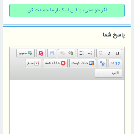
اگر خواستی، با این لینک از ما حمایت کن
پاسخ شما
تصویر
کد
حذف فرمت
حذف همه
منبع
قالب