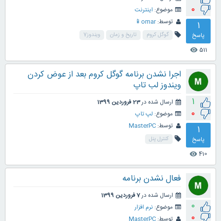
0
موضوع:
اینترنت
توسط:
omar📱
1
پاسخ
گوگل کروم
تاریخ و زمان
ویندوز7
511
visibility
اجرا نشدن برنامه گوگل کروم بعد از عوض کردن
ویندوز لب تاپ
1
ارسال شده در
23 فروردین 1399
0
موضوع:
لپ تاپ
توسط:
MasterPC
1
پاسخ
کنترل پنل
410
visibility
فعال نشدن برنامه
ارسال شده در
7 فروردین 1399
0
موضوع:
نرم افزار
0
توسط:
MasterPC