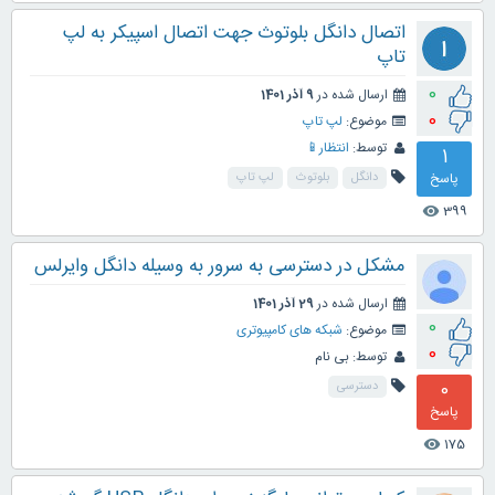
اتصال دانگل بلوتوث جهت اتصال اسپیکر به لپ
تاپ
0
ارسال شده در
9 آذر 1401
0
موضوع:
لپ تاپ
توسط:
انتظار📱
1
پاسخ
دانگل
بلوتوث
لپ تاپ
399
visibility
مشکل در دسترسی به سرور به وسیله دانگل وایرلس
ارسال شده در
29 آذر 1401
0
موضوع:
شبکه های کامپیوتری
0
توسط:
بی نام
0
دسترسی
پاسخ
175
visibility