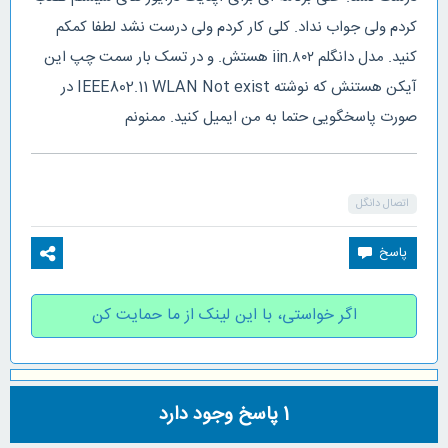
کردم ولی جواب نداد. کلی کار کردم ولی درست نشد لطفا کمکم
کنید. مدل دانگلم ۸۰۲.iin هستش. و در تسک بار سمت چپ این
آیکن هستنش که نوشته IEEE802.11 WLAN Not exist در
صورت پاسخگویی حتما به من ایمیل کنید. ممنونم
اتصال دانگل
اگر خواستی، با این لینک از ما حمایت کن
1
پاسخ وجود دارد