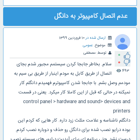
عدم اتصال کامپیوتر به دانگل
ارسال شده در
10 فروردین 1399
موضوع:
عمومی
توسط:
مصطفی
0
0
سلام. بخاطر جابجا کردن سیستمم مجبور شدم بجای
493
visibility
اتصال از طریق کابل به مودم اینبار از طریق بی سیم به
مودمم وصل بشم. با جابجا شدن کامپیوترم فهمیدم دانگلم کار
نمیکنه در حالی که قبل از این کاملا کار میکرد. یعنی در قسمت
control panel > hardware and sound> devices and
printers
دانگلم ناشناسه و علامت مثلث زرد داره. کار هایی که کردم این
بوده درایو نصب شده برای دانگل رو حذف و دوباره نصب کردم.
درست نشد. حتی برنامه ای برای آپدیت درایور های سیستم نصب