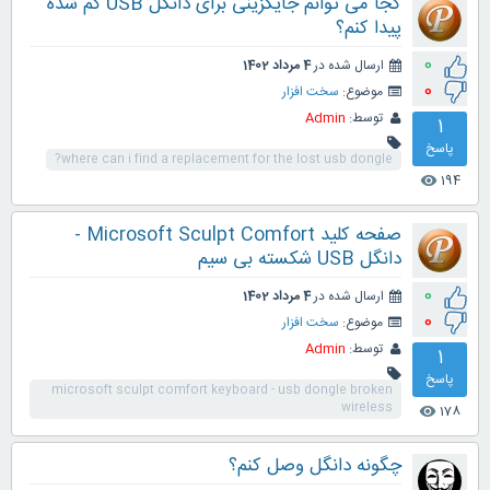
کجا می توانم جایگزینی برای دانگل USB گم شده
پیدا کنم؟
0
ارسال شده در
4 مرداد 1402
0
موضوع:
سخت افزار
توسط:
Admin
1
پاسخ
where can i find a replacement for the lost usb dongle?
194
visibility
صفحه کلید Microsoft Sculpt Comfort -
دانگل USB شکسته بی سیم
0
ارسال شده در
4 مرداد 1402
0
موضوع:
سخت افزار
توسط:
Admin
1
پاسخ
microsoft sculpt comfort keyboard - usb dongle broken
wireless
178
visibility
چگونه دانگل وصل کنم؟