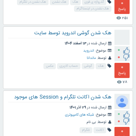
0
گذرواژه ی قوی
هک
هک نشدن
هک نشدن در تلگرام
پاسخ
هک نشدن در اینستاگرام
251
visibility
هک شدن گوشی اندروید توسط سایت
ارسال شده در
13 اسفند 1404
0
موضوع:
اندروید
0
توسط:
ماندانا
0
هک
گوشی
حساب کاربری
عکس
پاسخ
78
visibility
هک شدن اکانت تلگرام و Session های موجود
ارسال شده در
29 آذر 1401
0
موضوع:
شبکه های کامپیوتری
0
توسط:
بی نام
0
اکانت
تلگرام