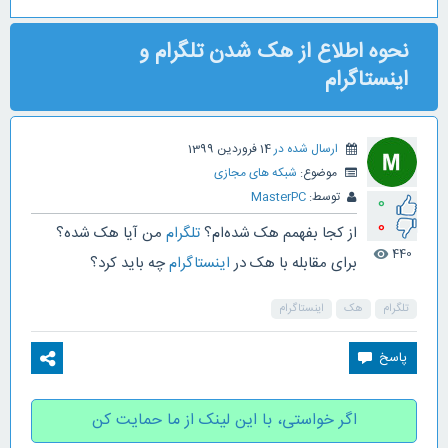
نحوه اطلاع از هک شدن تلگرام و
اینستاگرام
ارسال شده در
14 فروردین 1399
موضوع:
شبکه های مجازی
توسط:
MasterPC
0
0
از کجا بفهمم هک شده‌ام؟
تلگرام
من آیا هک شده؟
440
visibility
برای مقابله با هک در
اینستاگرام
چه باید کرد؟
تلگرام
هک
اینستاگرام
اگر خواستی، با این لینک از ما حمایت کن