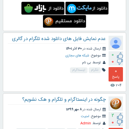
عدم نمایش فایل های دانلود شده تلگرام در گالری
ارسال شده در
30 آذر 1401
0
موضوع:
شبکه های مجازی
0
توسط:
بی نام
0
تلگرام
اینستاگرام
پاسخ
204
visibility
چگونه در اینستاگرام و تلگرام و هک نشویم؟
ارسال شده در
8 مهر 1399
2
موضوع:
امنیت
0
توسط:
Admin