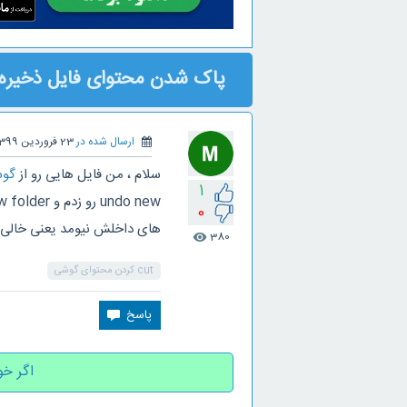
پاک شدن محتوای فایل ذخیره
ارسال شده در
23 فروردین 1399
سلام ، من فایل هایی رو از
گو
1
0
های داخلش نیومد یعنی خالی ب
380
visibility
cut کردن محتوای گوشی
اگر خو