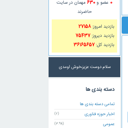
0
عضو و
630
مهمان در سایت
حاضرند
بازدید امروز:
27158
بازدید دیروز:
75437
بازدید کل:
36165657
سلام دوست عزیز،خوش اومدی
دسته بندی ها
تمامی دسته بندی ها
اخبار حوزه فناوری
(2)
عمومی
(3.9k)