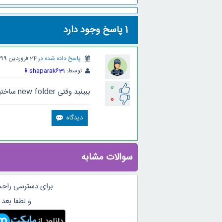
1
پاسخ وجود دارد
پاسخ داده شده در
24 فروردین 1399
توسط:
shaparak631
📱
0
ببینید وقتی new folder ساختید قبل از cut کردن undo...
0
سوالات مشابه
برای دسترسی راحت
و لطفا بعد 