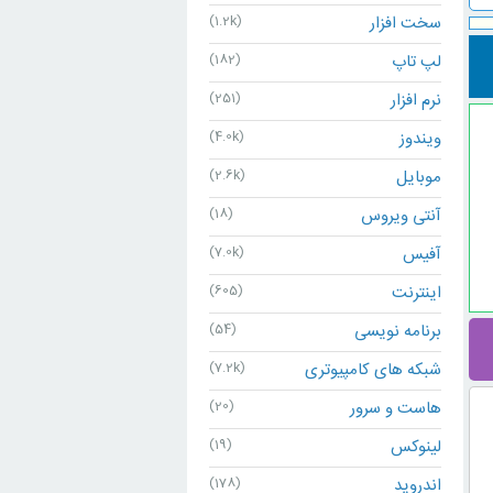
سخت افزار
(1.2k)
لپ تاپ
(182)
نرم افزار
(251)
ویندوز
(4.0k)
موبایل
(2.6k)
آنتی ویروس
(18)
آفیس
(7.0k)
اینترنت
(605)
برنامه نویسی
(54)
شبکه های کامپیوتری
(7.2k)
هاست و سرور
(20)
لینوکس
(19)
اندروید
(178)