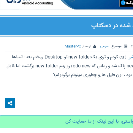
 شده در دسکتاپ
موضوع:
عمومی
توسط:
MasterPC
شی
cut کردم و توی یکnew folder تو Desktop ریختم بعد اشتباها
undo new رو زدم و new folder پاک شد و زمانی که redo new رو زدم new folder برگشت اما فایل
ود ، اون فایل هارو چطوری میتونم برگردونم؟
استی، با این لینک از ما حمایت کن