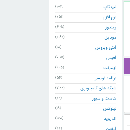
لپ تاپ
(182)
نرم افزار
(251)
ویندوز
(4.0k)
موبایل
(2.6k)
آنتی ویروس
(18)
آفیس
(7.0k)
اینترنت
(605)
برنامه نویسی
(54)
شبکه های کامپیوتری
(7.2k)
هاست و سرور
(20)
لینوکس
(19)
اندروید
(178)
آیفون
(44)