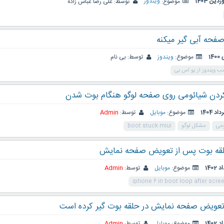
موضوع:
ویندوز
توسط:
علی رضا عباس زاده
فحه آبی گیر میکنه
موضوع:
ویندوز
توسط:
بی نام
ب ویندوز از یو اس بی
دن شیائومی روی صفحه لوگو هنگام بوت شدن
موضوع:
موبایل
توسط:
Admin
ومی
مشکل لوگو
boot stuck miui
موضوع:
موبایل
توسط:
Admin
iphone 6 in boot loop after scr
موضوع:
موبایل
توسط:
Admin