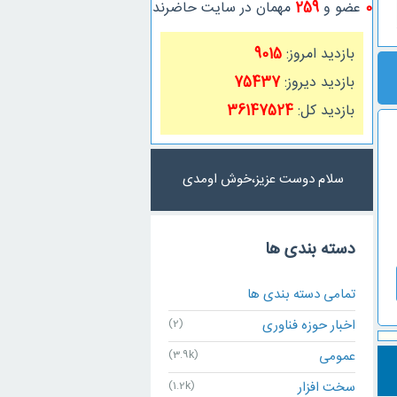
0
عضو و
259
مهمان در سایت حاضرند
بازدید امروز:
9015
بازدید دیروز:
75437
بازدید کل:
36147524
سلام دوست عزیز،خوش اومدی
دسته بندی ها
تمامی دسته بندی ها
اخبار حوزه فناوری
(2)
عمومی
(3.9k)
سخت افزار
(1.2k)