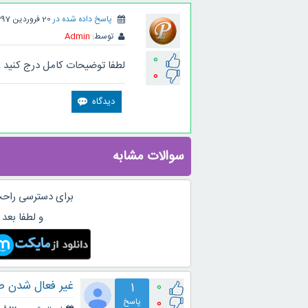
پاسخ داده شده در
20 فروردین 1397
توسط:
Admin
0
لطفا توضیحات کامل درج کنید 
0
سوالات مشابه
برای دسترسی راحت
و لطفا بعد 
غیر فعال شدن ص
0
1
0
پاسخ