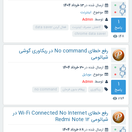
0
ارسال شده در
13 خرداد 1404
0
موضوع:
اینترنت
توسط:
Admin
1
پاسخ
کاهش مصرف اینترنت
فعال کردن data saver
chrome data saver
148
visibility
رفع خطای No command در ریکاوری گوشی
شیائومی
0
ارسال شده در
30 خرداد 1404
0
موضوع:
موبایل
توسط:
Admin
1
پاسخ
ریکاوری
پیغام بدون فرمان
no command
276
visibility
رفع خطای Wi-Fi Connected No Internet در
شیائومی Redmi Note 12
0
ارسال شده در
28 خرداد 1404