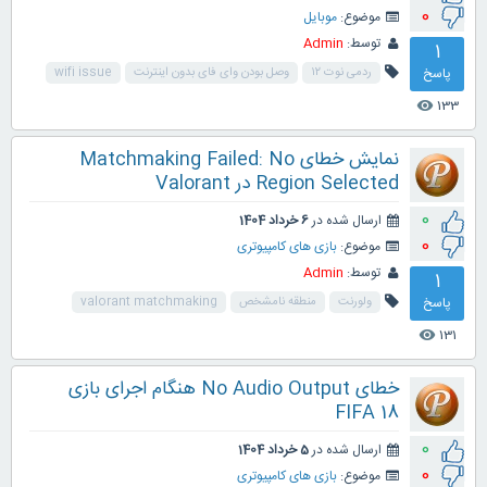
0
موضوع:
موبایل
توسط:
Admin
1
پاسخ
ردمی نوت ۱۲
وصل بودن وای فای بدون اینترنت
wifi issue
133
visibility
نمایش خطای Matchmaking Failed: No
Region Selected در Valorant
0
ارسال شده در
6 خرداد 1404
0
موضوع:
بازی های کامپیوتری
توسط:
Admin
1
پاسخ
ولورنت
منطقه نامشخص
valorant matchmaking
131
visibility
خطای No Audio Output هنگام اجرای بازی
FIFA 18
0
ارسال شده در
5 خرداد 1404
0
موضوع:
بازی های کامپیوتری