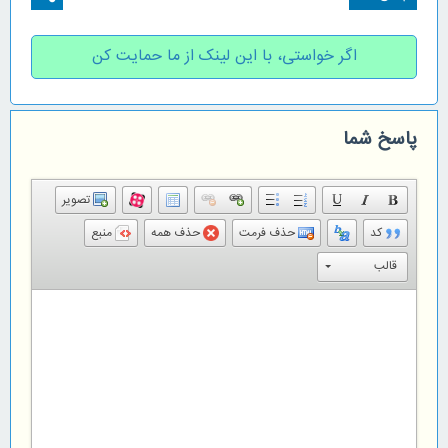
اگر خواستی، با این لینک از ما حمایت کن
پاسخ شما
تصویر
کد
حذف فرمت
حذف همه
منبع
قالب