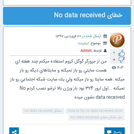
خطای No data received
ارسال شده در
20 فروردین 1397
موضوع:
اینترنت
توسط:
Admin
0
0
من از مرورگر گوگل كروم استفاده ميكنم چند هفته اي
404
visibility
هست سايتي رو باز نميكنه و سايتاهاي ديگه رو باز
ميكنه .همه سايتا رو باز ميكنه ولي يك سايت شبكه اجتماعي رو باز
نميكنه ...اول ارور 324 بود باز ورژن بالا ترشو نصب كردم No
data received نشون ميده
how to fix no data received error
مشکل no data received
حل مشکل خطای no data received