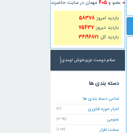
0
عضو و
405
مهمان در سایت حاضرند
بازدید امروز:
58378
بازدید دیروز:
75437
بازدید کل:
36196821
سلام دوست عزیز،خوش اوم
دسته بندی ها
تمامی دسته بندی ها
اخبار حوزه فناوری
(2)
عمومی
(3.9k)
سخت افزار
(1.2k)