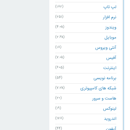
لپ تاپ
(182)
نرم افزار
(251)
ویندوز
(4.0k)
موبایل
(2.6k)
آنتی ویروس
(18)
آفیس
(7.0k)
اینترنت
(605)
برنامه نویسی
(54)
شبکه های کامپیوتری
(7.2k)
هاست و سرور
(20)
لینوکس
(19)
اندروید
(178)
آیفون
(44)