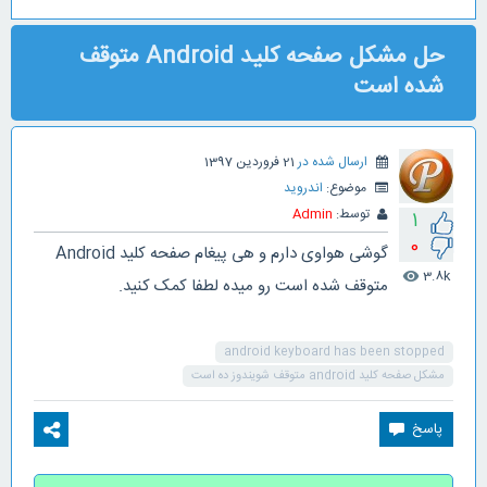
حل مشکل صفحه کلید Android متوقف
شده است
ارسال شده در
21 فروردین 1397
موضوع:
اندروید
توسط:
Admin
1
0
گوشی هواوی دارم و هی پیغام صفحه کلید Android
3.8k
visibility
متوقف شده است رو میده لطفا کمک کنید.
android keyboard has been stopped
مشکل صفحه کلید android متوقف شویندوز ده است