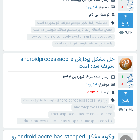
0
موضوع:
اندروید
توسط:
بی نام
4
پاسخ
متاسفانه رابط کاربر سیستم متوقف شویندوز ده است
خطای متاسفانه رابط کاربر سیستم متوقف شویندوز ده است
9.2k
visibility
how to fix unfortunately system ui has stopped
رابط کاربر سیستم متوقف شویندوز ده است
حل مشکل پردازش androidprocessacore
متوقف شده است
1
ارسال شده در
16 فروردین 1397
0
موضوع:
اندروید
توسط:
Admin
4
پاسخ
پردازش androidprocessacore متوقف شویندوز ده است
androidprocessacore
12.5k
visibility
androidprocessacore has stopped
android process acore has stopped unexpectedly fix
چگونه مشکل android acore has stopped رو