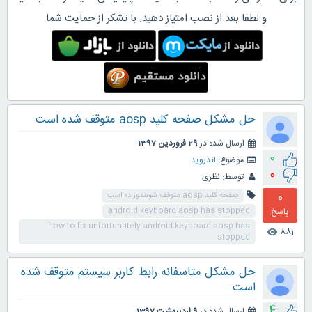
و لطفا بعد از نصب امتیاز دهید. با تشکر از حمایت شما
حل مشکل صفحه کلید aosp متوقف شده است
ارسال شده در
29 فروردین 1397
0
موضوع:
اندروید
0
توسط:
نظری
0
صفحه کلید aosp متوقف شویندوز ده است
پاسخ
android keyboard aosp has stopped
how to fix unfortunately android keyboard aosp has
881
visibility
stopped
حل مشکل متاسفانه رابط کاربر سیستم متوقف شده
است
4
ارسال شده در
9 اردیبهشت 1397