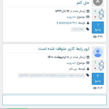
حل کنم
0
ارسال شده در
14 آذر 1399
0
موضوع:
اندروید
توسط:
amirreza0921📱
1
پاسخ
لطفا کمک
499
visibility
ارور رابط کاربر متوقف شده است
ارسال شده در
10 اردیبهشت 1400
1
موضوع:
اندروید
0
توسط:
بی نام
2
سیستم متوقف شویندوز دهupdate qaclposts set tags
پاسخ
626
visibility