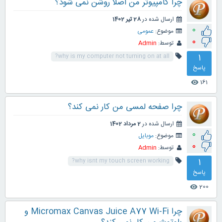
چرا کامپیوتر من اصلا روشن نمی شود؟
ارسال شده در
28 تیر 1402
0
موضوع:
عمومی
0
توسط:
Admin
1
why is my computer not turning on at all?
پاسخ
161
visibility
چرا صفحه لمسی من کار نمی کند؟
ارسال شده در
2 مرداد 1402
0
موضوع:
موبایل
0
توسط:
Admin
1
why isnt my touch screen working?
پاسخ
200
visibility
چرا Micromax Canvas Juice A77 Wi-Fi و