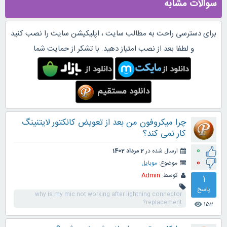
سوالات مشابه
برای دسترسی راحت به مطالب سایت ، اپلیکیشن سایت را نصب کنید
و لطفا بعد از نصب امتیاز دهید. با تشکر از حمایت شما
چرا میکروفون من بعد از تعویض کانکتور لایتنینگ
کار نمی کند؟
0
ارسال شده در
2 مرداد 1402
0
موضوع:
موبایل
توسط:
Admin
1
پاسخ
why is my mic not working after lightning connector
replacement?
152
visibility