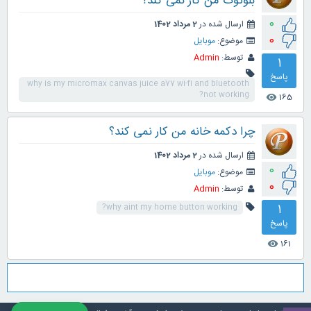
بلوتوث من کار نمی کند؟
0
ارسال شده در
2 مرداد 1402
0
موضوع:
موبایل
توسط:
Admin
1
پاسخ
why is my micromax canvas juice a77 wi-fi and bluetooth
not working?
165
visibility
چرا دکمه خانه من کار نمی کند؟
ارسال شده در
2 مرداد 1402
0
موضوع:
موبایل
0
توسط:
Admin
1
why aint my home button working?
پاسخ
161
visibility