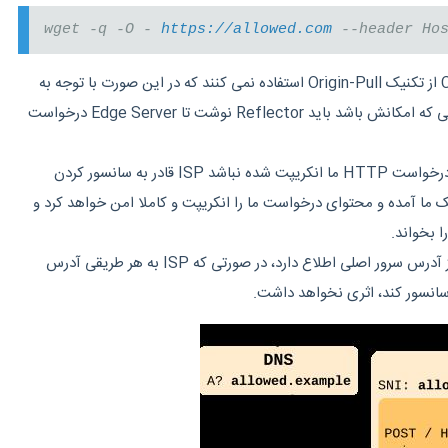
wget -q -O -
https://allowed.com
--header Hos
#تمام سرویس دهنده ها CDN از تکنیک Origin-Pull استفاده نمی کنند که در این صورت با توجه به
امکاناتسرویس دهنده در صورتی که امکانش باشد باید Reflector نوشت تا Edge Server درخواست
#در صورتی که محتوا یا هیدر درخواست HTTP ما انکریپت شده نباشد ISP قادر به سانسور کردن
نجا به کمک ما آمده و محتوای درخواست ما را انکریپت و کاملا امن خواهد کرد و
#فقط سرویس دهنده CDN از آدرس سرور اصلی اطلاع دارد، در صورتی که ISP به هر طریقی آدرس
 سانسور کند، اثری نخواهد داشت.