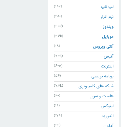
لپ تاپ
(182)
نرم افزار
(251)
ویندوز
(4.0k)
موبایل
(2.6k)
آنتی ویروس
(18)
آفیس
(7.0k)
اینترنت
(605)
برنامه نویسی
(54)
شبکه های کامپیوتری
(7.2k)
هاست و سرور
(20)
لینوکس
(19)
اندروید
(178)
آیفون
(44)