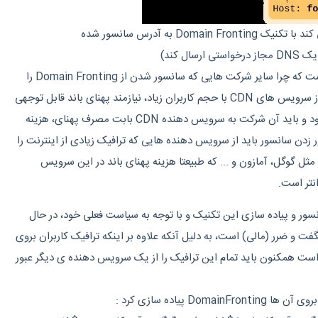
(در عکس بالا کلاینت سعی می کند با تکنیک Domain Fronting به آدرس سانسور شده
سوالی که پیش می آید این است که چرا سایر شرکت هایی که سانسور شدن از Domain Fronting را
پیاده سازی نکردند ؟ استفاده از سرویس های CDN با حجم کاربران زیاد، نیازمند پهنای باند قابل توجهی
است که شامل هزینه خواهد بود و باید آن شرکت به سرویس دهنده CDN بابت مصرف پهنای، هزینه
زدن سانسور باید از سرویس دهنده هایی که ترافیک زیادی از اینترنت را
 مثل گوگل، آمازون و ... که طبیعتا هزینه پهنای باند در این سرویس
نتر است.
انسور و پیاده سازی این تکنیک و با توجه به سیاست فعلی خود، در حال
و ضرر (مالی) است، به دلیل آنکه علاوه بر اینکه ترافیک کاربران بروی
ت همکنون باید تمام این ترافیک را از یک سرویس دهنده ی دیگر عبور