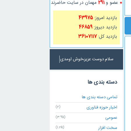
0
عضو و
291
مهمان در سایت حاضرند
بازدید امروز:
43975
بازدید دیروز:
46859
بازدید کل:
36107117
سلام دوست عزیز،خو
دسته بندی ها
تمامی دسته بندی ها
اخبار حوزه فناوری
(2)
عمومی
(3.9k)
سخت افزار
(1.2k)