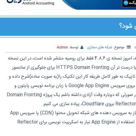
ی شود؟
موضوع:
شبکه های مجازی
توسط:
Admin
با مسدود شدن تلگرام در روسیه، امروز نسخه ی 4.8.6 فقط برای روسیه منتشر شده است، در این نسخه
از تکنیک Domain Fronting یا درست تر آن HTTPS Domain Fronting برای جلوگیری از سانسور
اپیک به طور کامل طریقه کار این تکنیک را(به صورت ساده)شرح داده و
یک پروژه Domain Fronting بروی سرویس Google App Engine با زبان برنامه نویسی پایتون و
PHP پیاده سازی می کنیم و در صورتی که دوباره وقت آزادی داشته باشم یک پروژه Domain Fronting
برای پیاده سازی این تکنیک نیاز به سرویس دهنده های شبکه تحویل محتوا (CDN) یا سرویس App
داریم (در صورت استفاده از App Engine نیاز به اسکریپت نویسی برای Reflector