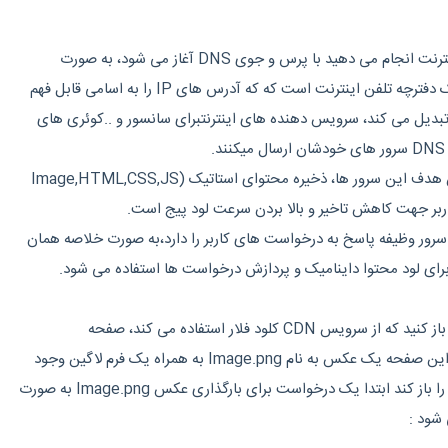
تقریبا هر فعالیتی که شما در اینترنت انجام می دهید با پرس و جوی DNS آغاز می شود، به صورت
خلاصه و ساده میتوان گفت یک دفترچه تلفن اینترنت است که که آدرس های IP را به اسامی قابل فهم
سانی مانند myname.com تبدیل می کند، سرویس دهنده های اینترنتبرای سانسور و ..کوئری های
Edge Server در CDN :اولین هدف این سرور ها، ذخیره محتوای استاتیک (Image,HTML,CSS,JS
Origin در CDN :این سرور وظیفه پاسخ به درخواست های کاربر را دارد،به صورت خلاصه همان
فرض کنید سایتی را میخواهید باز کنید که از سرویس CDN کلود فلار استفاده می کند، صفحه
Index.php را باز می کنیم، در این صفحه یک عکس به نام Image.png به همراه یک فرم لاگین وجود
دارد، در صورتی که کاربر صفحه را باز کند ابتدا یک درخواست برای بارگذاری عکس Image.png به صورت