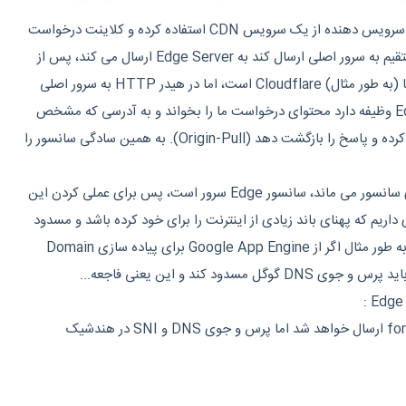
در تکنیک Domain Fronting سرویس دهنده از یک سرویس CDN استفاده کرده و کلاینت درخواست
HTTP خود به جای اینکه مستقیم به سرور اصلی ارسال کند به Edge Server ارسال می کند، پس از
دید ISP پرس و جوی DNS ما (به طور مثال) Cloudflare است، اما در هیدر HTTP به سرور اصلی
اشاره شده است، Edge Server وظیفه دارد محتوای درخواست ما را بخواند و به آدرسی که مشخص
شده است درخواست را ارسال کرده و پاسخ را بازگشت دهد (Origin-Pull). به همین سادگی سانسور را
در این روش تنها راهی که برای سانسور می ماند، سانسور Edge سرور است، پس برای عملی کردن این
اریم که پهنای باند زیادی از اینترنت را برای خود کرده باشد و مسدود
سازی آن موجب تداخل شود، به طور مثال اگر از Google App Engine برای پیاده سازی Domain
درخواست ما به forbidden.com ارسال خواهد شد اما پرس و جوی DNS و SNI در هندشیک