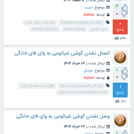
ارسال شده در
16 اسفند 1396
3
موضوع:
امنیت
0
توسط:
Admin
0
maintain mobile security
هک نشدن تلفن همراه
پاسخ
امنیت گوشی
hack mobile
mobile security
330
visibility
اتصال نشدن گوشی شیائومی به وای فای خانگی
ارسال شده در
26 خرداد 1404
0
موضوع:
موبایل
0
توسط:
Admin
1
وای فای شیائومی وصل نمی شود
قطع شدن مداوم وای فای
پاسخ
xiaomi not connecting to wifi
180
visibility
وصل نشدن گوشی شیائومی به وای فای خانگی
ارسال شده در
26 خرداد 1404
0
موضوع:
موبایل