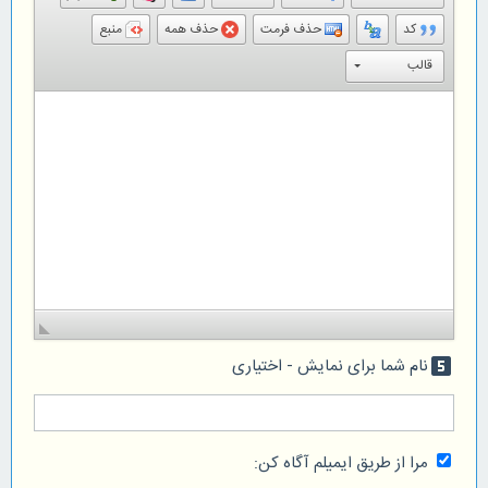
کد
حذف فرمت
حذف همه
منبع
قالب
نام شما برای نمایش - اختیاری
looks_5
مرا از طریق ایمیلم آگاه کن: