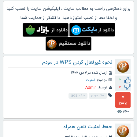
برای دسترسی راحت به مطالب سایت ، اپلیکیشن سایت را نصب کنید
و لطفا بعد از نصب امتیاز دهید. با تشکر از حمایت شما
نحوه غیرفعال کردن WPS در مودم
ارسال شده در
7 دی 1402
0
موضوع:
امنیت
0
توسط:
Admin
0
هک مودم
هک adsl
پاسخ
240
visibility
حفظ امنیت تلفن همراه