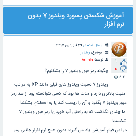
آموزش شکستن پسورد ویندوز 7 بدون
نرم افزار
ارسال شده در
29 فروردین 1397
موضوع:
ویندوز
توسط:
Admin
1
0
چگونه رمز عبور ویندوز 7 را بشکنیم؟
614
visibility
ویندوز 7 نسبت ویندوز های قبلی مانند XP به مراتب
امنیت بالاتری دارد و مدت ها بود که کسی نتوانسته بود از سد رمز
عبور ویندوز 7 بگذرد و آن را ریست کند یا به اصطلاح بشکند!
اما چندی نگذشت که به راحتی آب خوردن! رمز عبور ویندوز 7
شکست!
در این فیلم آموزشی یاد می گیرید بدون هیچ نرم افزار جانبی رمز