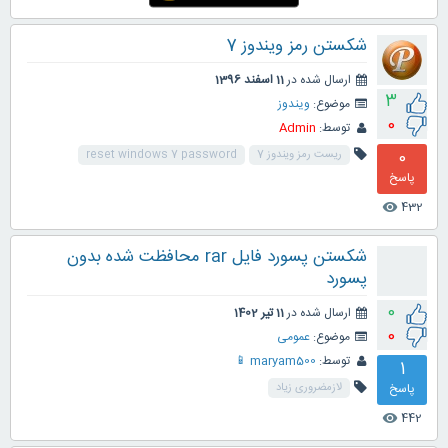
شکستن رمز ویندوز 7
ارسال شده در
11 اسفند 1396
3
موضوع:
ویندوز
0
توسط:
Admin
0
ریست رمز ویندوز 7
reset windows 7 password
پاسخ
432
visibility
شکستن پسورد فایل rar محافظت شده بدون
پسورد
0
ارسال شده در
11 تیر 1402
0
موضوع:
عمومی
توسط:
maryam500 📱
1
پاسخ
لازمضروری زیاد
442
visibility