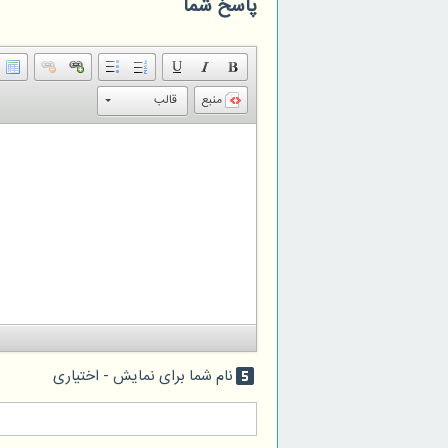
پاسخ شما
منبع
قالب
نام شما برای نمایش - اختیاری
looks_5