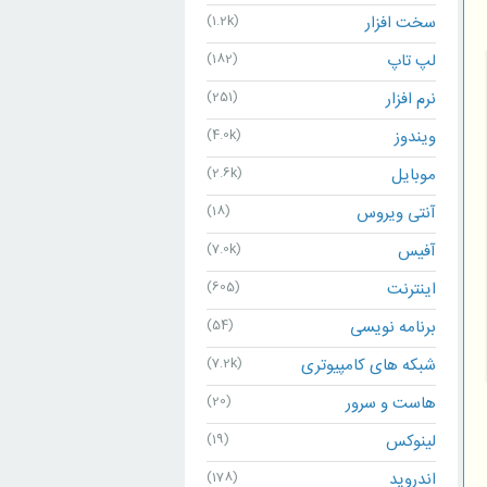
سخت افزار
(1.2k)
لپ تاپ
(182)
نرم افزار
(251)
ویندوز
(4.0k)
موبایل
(2.6k)
آنتی ویروس
(18)
آفیس
(7.0k)
اینترنت
(605)
برنامه نویسی
(54)
شبکه های کامپیوتری
(7.2k)
هاست و سرور
(20)
لینوکس
(19)
اندروید
(178)