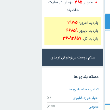
0
عضو و
385
مهمان در سایت
حاضرند
بازدید امروز:
29706
بازدید دیروز:
46859
بازدید کل:
36092857
سلام دوست عزیز،خوش اومدی
دسته بندی ها
تمامی دسته بندی ها
اخبار حوزه فناوری
(2)
عمومی
(3.9k)