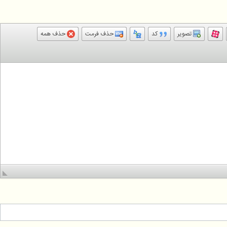
تصویر
کد
حذف فرمت
حذف همه