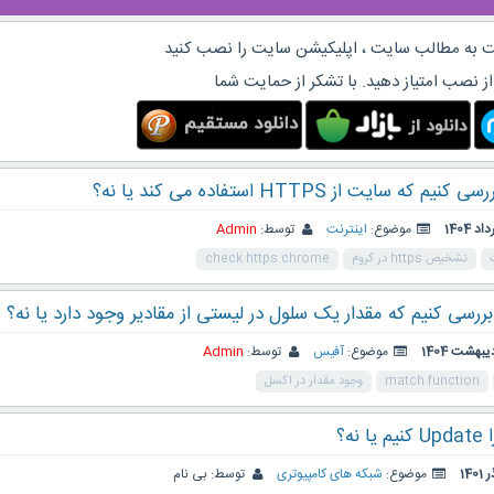
 به مطالب سایت ، اپلیکیشن سایت را نصب کنید
از نصب امتیاز دهید. با تشکر از حمایت شما
 سایت از HTTPS استفاده می کند یا نه؟
موضوع:
اینترنت
توسط:
Admin
تشخیص https در کروم
check https chrome
رسی کنیم که مقدار یک سلول در لیستی از مقادیر وجود دارد یا نه؟
موضوع:
آفیس
توسط:
Admin
match function
وجود مقدار در اکسل
نه؟
موضوع:
شبکه های کامپیوتری
توسط:
بی نام