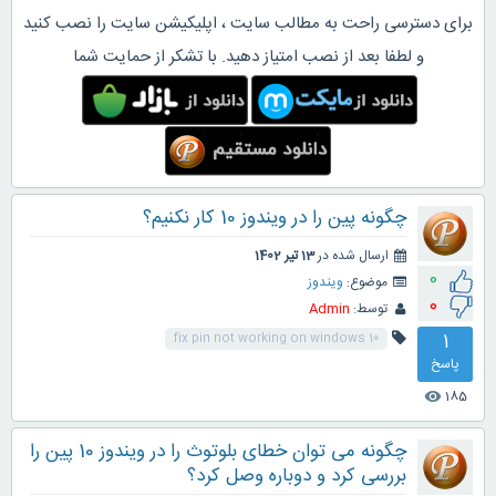
برای دسترسی راحت به مطالب سایت ، اپلیکیشن سایت را نصب کنید
و لطفا بعد از نصب امتیاز دهید. با تشکر از حمایت شما
چگونه پین ​​را در ویندوز 10 کار نکنیم؟
ارسال شده در
13 تیر 1402
0
موضوع:
ویندوز
0
توسط:
Admin
1
fix pin not working on windows 10
پاسخ
185
visibility
چگونه می توان خطای بلوتوث را در ویندوز 10 پین را
بررسی کرد و دوباره وصل کرد؟