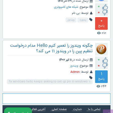
ارسال شده در
29 آذر 1401
0
موضوع:
شبکه های کامپیوتری
0
توسط:
بی نام
0
پسورد
ویندوز
پاسخ
212
visibility
چگونه ویندوز را تعمیر کنیم Hello مدام درخواست
تنظیم پین را در ویندوز 11 می کند؟
0
ارسال شده در
11 تیر 1402
0
موضوع:
ویندوز
توسط:
Admin
1
پاسخ
fix windows hello keeps asking to set up pin in windows 11
246
visibility
تماس با ما
حمایت
صفحه اصلی
آخرین فعالیت ها