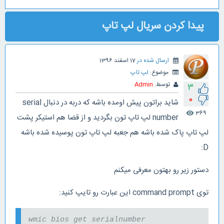
پیدا کردن سریال لپ تاپ
ارسال شده در
17 اسفند 1396
موضوع:
لپ تاپ
توسط:
Admin
3
0
شاید براتون پیش اومده باشه که دربه در دنبال serial
369
visibility
number لپ تاپ تون بگردید و از قضا هم استیکر پشت
لپ تاپ پاک شده باشه هم جعبه لپ تاپ تون پوسیده شده باشه
D:
دستور زیر رو بهتون معرفی میکنم
توی command prompt این عبارت رو تایپ کنید:
wmic bios get serialnumber