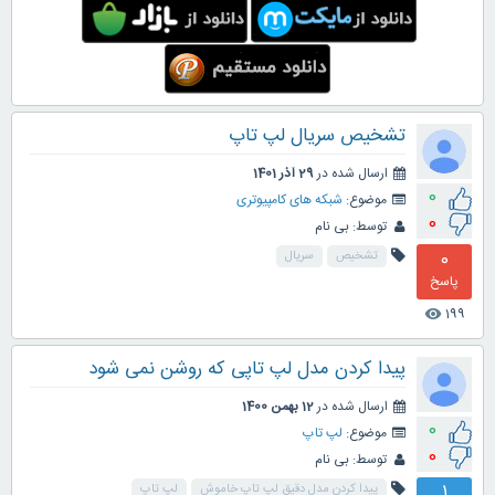
تشخیص سریال لپ تاپ
ارسال شده در
29 آذر 1401
0
موضوع:
شبکه های کامپیوتری
0
توسط:
بی نام
0
تشخیص
سریال
پاسخ
199
visibility
پیدا کردن مدل لپ تاپی که روشن نمی شود
ارسال شده در
12 بهمن 1400
0
موضوع:
لپ تاپ
0
توسط:
بی نام
1
پیدا کردن مدل دقیق لپ تاپ خاموش
لپ تاپ