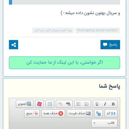
و سریال بهتون نشون داده میشه:-)
find laptop serial number
پیدا کردن سریال نامبر لپ تاپ
اگر خواستی، با این لینک از ما حمایت کن
پاسخ شما
تصویر
کد
حذف فرمت
حذف همه
منبع
قالب