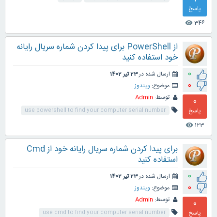
پاسخ
346
visibility
از PowerShell برای پیدا کردن شماره سریال رایانه
خود استفاده کنید
0
ارسال شده در
23 تیر 1402
0
موضوع:
ویندوز
توسط:
Admin
0
پاسخ
use powershell to find your computer serial number
123
visibility
برای پیدا کردن شماره سریال رایانه خود از Cmd
استفاده کنید
0
ارسال شده در
23 تیر 1402
0
موضوع:
ویندوز
توسط:
Admin
0
پاسخ
use cmd to find your computer serial number