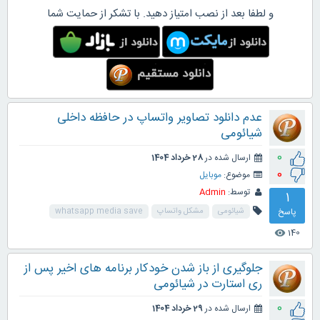
و لطفا بعد از نصب امتیاز دهید. با تشکر از حمایت شما
عدم دانلود تصاویر واتساپ در حافظه داخلی
شیائومی
0
ارسال شده در
28 خرداد 1404
0
موضوع:
موبایل
توسط:
Admin
1
پاسخ
شیائومی
مشکل واتساپ
whatsapp media save
140
visibility
جلوگیری از باز شدن خودکار برنامه های اخیر پس از
ری استارت در شیائومی
0
ارسال شده در
29 خرداد 1404