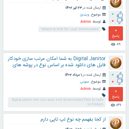
ارسال شده در
23 تیر 1402
0
موضوع:
ویندوز
0
توسط:
Admin
0
where is that file i just downloaded?
پاسخ
89
visibility
Digital Janitor به شما امکان مرتب سازی خودکار
فایل های دانلود شده بر اساس نوع در پوشه های
0
ارسال شده در
1 مرداد 1402
0
موضوع:
عمومی
توسط:
Admin
0
پاسخ
digital janitor lets you auto sort downloaded files by type
to folders
149
visibility
از کجا بفهمم چه نوع لپ تاپی دارم