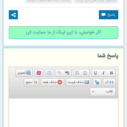
تشخیص فرمت فایل بدون فرمت
detect unknown file format
اگر خواستی، با این لینک از ما حمایت کن
پاسخ شما
تصویر
کد
حذف فرمت
حذف همه
منبع
قالب