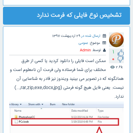
تشخیص نوع فایلی که فرمت ندارد
ارسال شده در
29 اردیبهشت 1397
موضوع:
عمومی
توسط:
Admin
1
0
ممکن است فایلی را دانلود کردید یا کسی از طرق
2.6k
visibility
مختلف برای شما فرستاده ولی فرمت آن نامعلوم است و
همانگونه که در تصویر می بینید ویندوز نیز قادر به شناسایی آن
نیست. یعنی فایل هیچ گونه فرمتی (rar,zip,exe,docx,jpg,...)
ندارد.