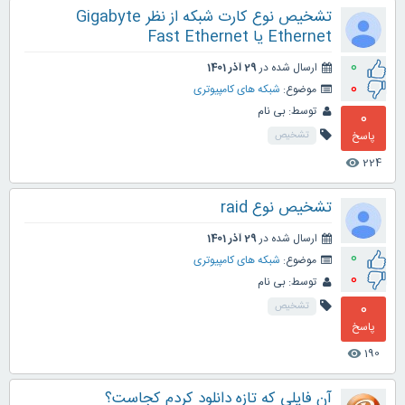
تشخیص نوع کارت شبکه از نظر Gigabyte
Ethernet یا Fast Ethernet
0
ارسال شده در
29 آذر 1401
0
موضوع:
شبکه های کامپیوتری
توسط:
بی نام
0
پاسخ
تشخیص
224
visibility
تشخیص نوع raid
ارسال شده در
29 آذر 1401
0
موضوع:
شبکه های کامپیوتری
0
توسط:
بی نام
0
تشخیص
پاسخ
190
visibility
آن فایلی که تازه دانلود کردم کجاست؟