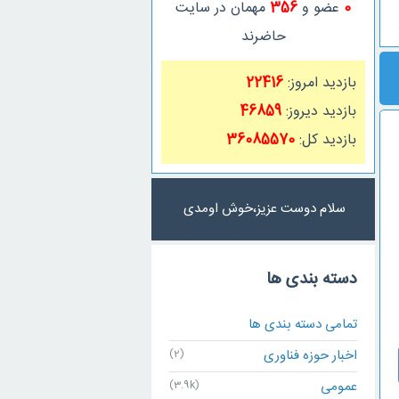
0
عضو و
356
مهمان در سایت
حاضرند
بازدید امروز:
22416
بازدید دیروز:
46859
بازدید کل:
36085570
سلام دوست عزیز،خوش اومدی
دسته بندی ها
تمامی دسته بندی ها
اخبار حوزه فناوری
(2)
عمومی
(3.9k)