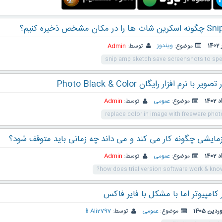
خص ذخیره کنیم؟
موضوع:
ویندوز
توسط:
Admin
snip amp sketch save screenshots to spec
 نرم افزار رایگان Photo Black & Color
موضوع:
عمومی
توسط:
Admin
replace color in image with freeware phot
آزمایشی چگونه کار می کند و می داند چه زمانی باید متوقف شود؟
موضوع:
عمومی
توسط:
Admin
how does trial version software work & kno
 کامپیوتر اما با مشکل با فایر فاکس
موضوع:
عمومی
توسط:
Ali2797📱