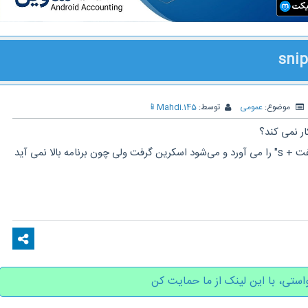
موضوع:
عمومی
توسط:
Mahdi.145
📱
مثلا کلید ترکیبی "ویندوز + شیفت + s" را می آورد و می‌شود اسکرین گرفت ولی چون برنامه بالا نمی آید
استی، با این لینک از ما حمایت کن