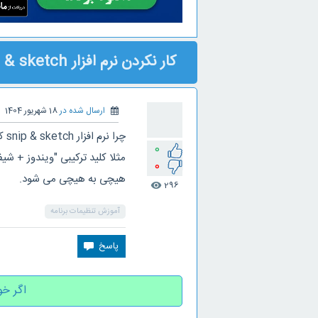
کار نکردن نرم افزار snip & sketch
ارسال شده در
18 شهریور 1404
چرا نرم افزار snip & sketch کار نمی کند؟
0
0
هیچی به هیچی می شود.
296
visibility
آموزش تنظیمات برنامه
اگر خو