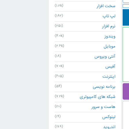
سخت افزار
(1.2k)
لپ تاپ
(182)
نرم افزار
(251)
ویندوز
(4.0k)
موبایل
(2.6k)
آنتی ویروس
(18)
آفیس
(7.0k)
اینترنت
(605)
برنامه نویسی
(54)
شبکه های کامپیوتری
(7.2k)
هاست و سرور
(20)
لینوکس
(19)
اندروید
(178)