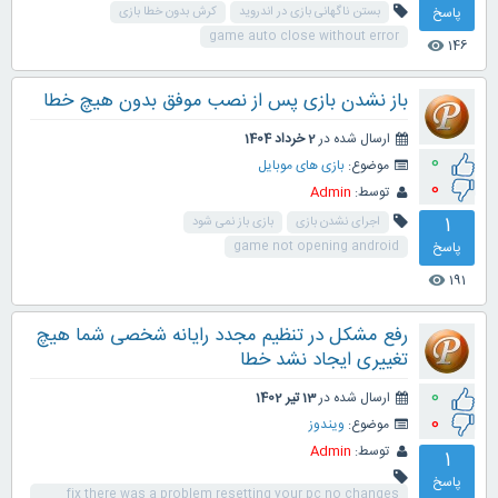
پاسخ
بستن ناگهانی بازی در اندروید
کرش بدون خطا بازی
game auto close without error
146
visibility
باز نشدن بازی پس از نصب موفق بدون هیچ خطا
ارسال شده در
2 خرداد 1404
0
موضوع:
بازی های موبایل
0
توسط:
Admin
1
اجرای نشدن بازی
بازی باز نمی شود
پاسخ
game not opening android
191
visibility
رفع مشکل در تنظیم مجدد رایانه شخصی شما هیچ
تغییری ایجاد نشد خطا
0
ارسال شده در
13 تیر 1402
0
موضوع:
ویندوز
توسط:
Admin
1
پاسخ
fix there was a problem resetting your pc no changes