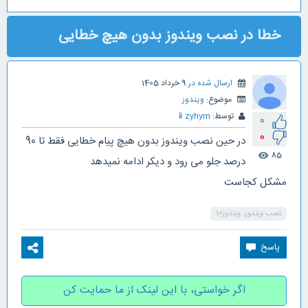
خطا در نصب ویندوز بدون هیچ خطایی
ارسال شده در
9 خرداد 1405
موضوع:
ویندوز
توسط:
zyhym
📱
0
0
در حین نصب ویندوز بدون هیچ پیام خطایی فقط تا 90
85
visibility
درصد جلو می رود و دیکر ادامه نمیدهد
مشکل کجاست
نصب ویندوز، ویندوز10
اگر خواستی، با این لینک از ما حمایت کن