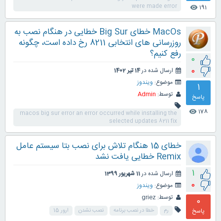
were made error
191
visibility
MacOs خطای Big Sur خطایی در هنگام نصب به
روزرسانی های انتخابی 8211 رخ داده است، چگونه
رفع کنیم؟
0
0
ارسال شده در
14 تیر 1402
موضوع:
ویندوز
1
توسط:
Admin
پاسخ
178
visibility
macos big sur error an error occurred while installing the
selected updates 8211 fix
خطای 15 هنگام تلاش برای نصب بتا سیستم عامل
Remix خطایی یافت نشد
1
ارسال شده در
11 شهریور 1399
0
موضوع:
ویندوز
توسط:
griez
0
پاسخ
رم
خطا در نصب برنامه
نصب نشدن
ارور 15