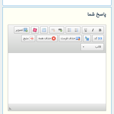
پاسخ شما
تصویر
کد
حذف فرمت
حذف همه
منبع
قالب