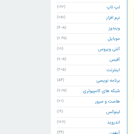
لپ تاپ
(182)
نرم افزار
(251)
ویندوز
(4.0k)
موبایل
(2.6k)
آنتی ویروس
(18)
آفیس
(7.0k)
اینترنت
(605)
برنامه نویسی
(54)
شبکه های کامپیوتری
(7.2k)
هاست و سرور
(20)
لینوکس
(19)
اندروید
(178)
آیفون
(44)