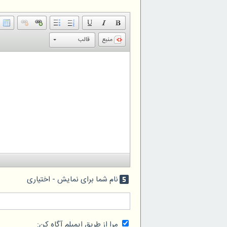
منبع
قالب
نام شما برای نمایش - اختیاری
looks_5
مرا از طریق ایمیلم آگاه کن: