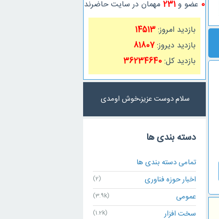
0
عضو و
231
مهمان در سایت حاضرند
بازدید امروز:
14513
بازدید دیروز:
81807
بازدید کل:
36234640
سلام دوست عزیز،خوش اومدی
دسته بندی ها
تمامی دسته بندی ها
اخبار حوزه فناوری
(2)
عمومی
(3.9k)
سخت افزار
(1.2k)