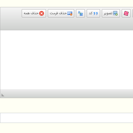
تصویر
کد
حذف فرمت
حذف همه