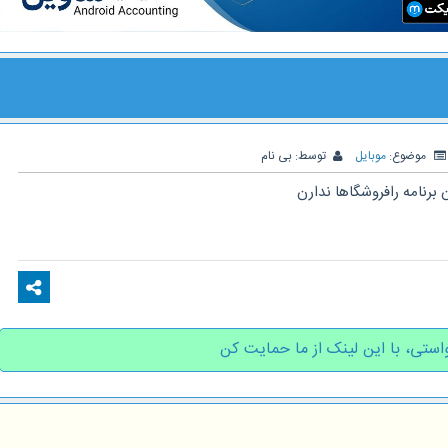
موضوع:
موبایل
توسط:
بی نام
 برنامه رافروشگاها ندارن
استی، با این لینک از ما حمایت کن