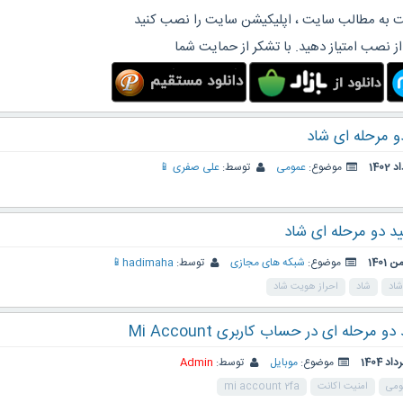
 به مطالب سایت ، اپلیکیشن سایت را نصب کنید
از نصب امتیاز دهید. با تشکر از حمایت شما
و مرحله ای شاد
موضوع:
عمومی
توسط:
علی صفری 📱
ید دو مرحله ای شاد
موضوع:
شبکه های مجازی
توسط:
hadimaha📱
شاد
شاد
احراز هویت شاد
 مرحله ای در حساب کاربری Mi Account
موضوع:
موبایل
توسط:
Admin
ومی
امنیت اکانت
mi account 2fa