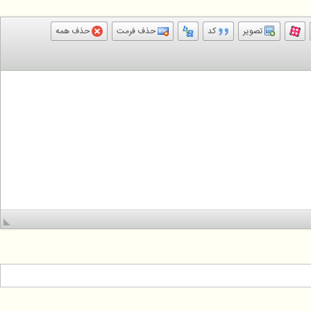
تصویر
کد
حذف فرمت
حذف همه