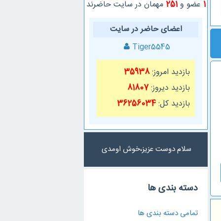
1
عضو و
251
مهمان در سایت حاضرند
اعضای حاضر در سایت
Tiger5545
بازدید امروز:
35938
بازدید دیروز:
81807
بازدید کل:
36256034
سلام دوست عزیز،خوش اومدی
دسته بندی ها
تمامی دسته بندی ها