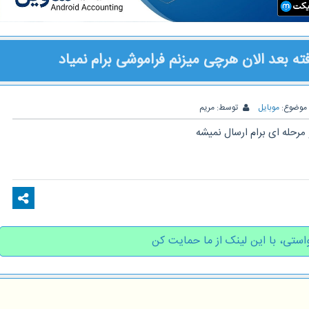
موضوع:
موبایل
توسط:
مریم
 مرحله ای برام ارسال نمیشه
استی، با این لینک از ما حمایت کن