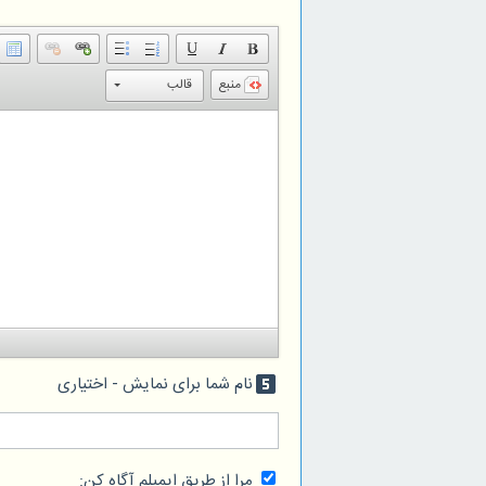
منبع
قالب
نام شما برای نمایش - اختیاری
looks_5
مرا از طریق ایمیلم آگاه کن: