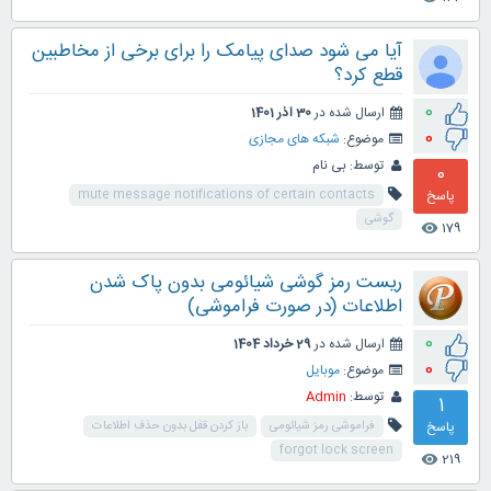
آیا می شود صدای پیامک را برای برخی از مخاطبین
قطع کرد؟
0
ارسال شده در
30 آذر 1401
0
موضوع:
شبکه های مجازی
توسط:
بی نام
0
پاسخ
mute message notifications of certain contacts
گوشی
179
visibility
ریست رمز گوشی شیائومی بدون پاک شدن
اطلاعات (در صورت فراموشی)
0
ارسال شده در
29 خرداد 1404
0
موضوع:
موبایل
توسط:
Admin
1
پاسخ
فراموشی رمز شیائومی
باز کردن قفل بدون حذف اطلاعات
forgot lock screen
219
visibility