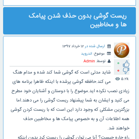
ریست گوشی بدون حذف شدن پیامک
ها و مخاطبین
ارسال شده در
12 خرداد 1397
موضوع:
اندروید
توسط:
Admin
0
0
شاید مدتی است که گوشی شما کند شده و مدام هنگ
5.2k
visibility
می کند.حافظه گوشی پرشده با اینکه ظاهرا برنامه های
زیادی نصب نکرده اید.موضوع را با دوستان و آشنایان خود مطرح
می کنید و ایشان به شما پیشنهاد ریست گوشی را می دهند.اما
بزرگترین مشکلی که وجود دارد این است که با ریست کردن گوشی
همه اطلاعات آن و به خصوص پیامک ها و مخاطبین حذف
خواهند شد.
راه چاره چیست؟ آیا می توان گوشی را ریست کرد بدون اینکه