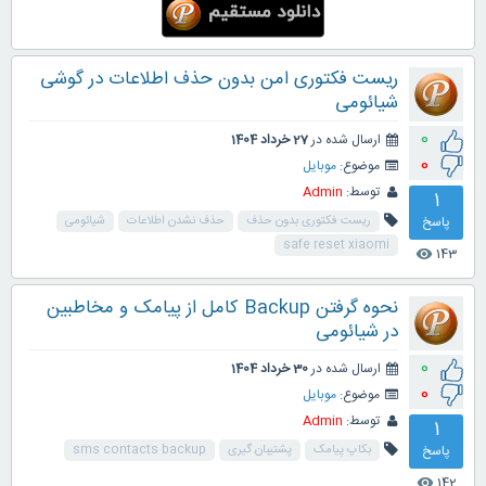
ریست فکتوری امن بدون حذف اطلاعات در گوشی
شیائومی
0
ارسال شده در
27 خرداد 1404
0
موضوع:
موبایل
توسط:
Admin
1
پاسخ
ریست فکتوری بدون حذف
حذف نشدن اطلاعات
شیائومی
safe reset xiaomi
143
visibility
نحوه گرفتن Backup کامل از پیامک و مخاطبین
در شیائومی
0
ارسال شده در
30 خرداد 1404
0
موضوع:
موبایل
توسط:
Admin
1
پاسخ
بکاپ پیامک
پشتیبان گیری
sms contacts backup
142
visibility