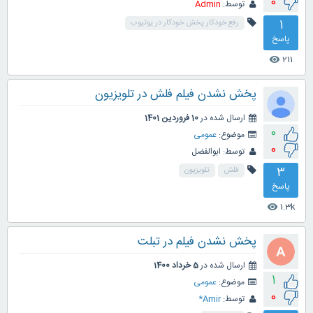
0
توسط:
Admin
1
رفع خودکار پخش خودکار در یوتیوب
پاسخ
211
visibility
پخش نشدن فیلم فلش در تلویزیون
ارسال شده در
10 فروردین 1401
0
موضوع:
عمومی
0
توسط:
ابوالفضل
3
فلش
تلویزیون
پاسخ
1.3k
visibility
پخش نشدن فیلم در تبلت
ارسال شده در
5 خرداد 1400
1
موضوع:
عمومی
0
توسط:
Amir*