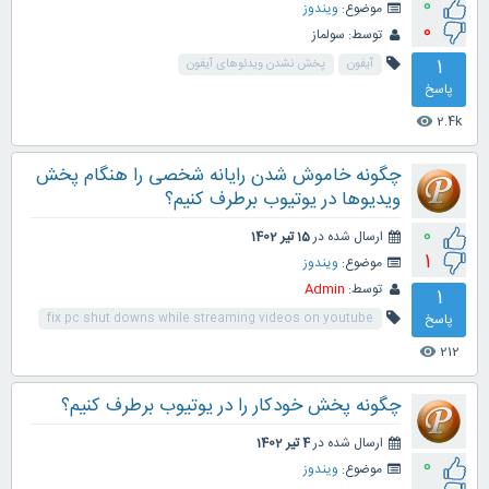
0
موضوع:
ویندوز
0
توسط:
سولماز
1
آیفون
پخش نشدن ویدئوهای آیفون
پاسخ
2.4k
visibility
چگونه خاموش شدن رایانه شخصی را هنگام پخش
ویدیوها در یوتیوب برطرف کنیم؟
0
ارسال شده در
15 تیر 1402
1
موضوع:
ویندوز
توسط:
Admin
1
پاسخ
fix pc shut downs while streaming videos on youtube
212
visibility
چگونه پخش خودکار را در یوتیوب برطرف کنیم؟
ارسال شده در
4 تیر 1402
0
موضوع:
ویندوز