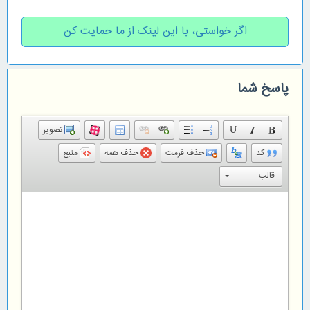
اگر خواستی، با این لینک از ما حمایت کن
پاسخ شما
تصویر
کد
حذف فرمت
حذف همه
منبع
قالب