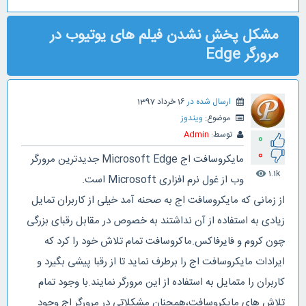
مشکل پخش نشدن فیلم های یوتیوب در
مرورگر Edge
ارسال شده در
16 خرداد 1397
موضوع:
ویندوز
توسط:
Admin
0
0
مایکروسافت اج Microsoft Edge جدیدترین مرورگر
1.1k
visibility
وب از غول نرم افزاری Microsoft است.
از زمانی که مایکروسافت اج به صحنه آمد خیلی از کاربران تمایل
زیادی به استفاده از آن نداشتند به خصوص در مقابل رقبای بزرگی
چون کروم و فایرفاکس.ماکروسافت تمام تلاش خود را کرد که
ایرادات مایکروسافت اج را برطرف نماید تا از رقبا پیشی بگیرد و
کاربران را متمایل به استفاده از این مرورگر نمایند.با وجود تمام
تلاش های مایکروسافت،همچنان مشکلاتی در مرورگر اج وجود