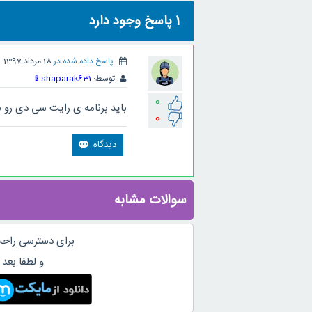
1
پاسخ وجود دارد
پاسخ داده شده در
18 مرداد 1397
توسط:
shaparak631
📱
0
باید برنامه ی رایت سی دی رو نصب کن
0
سوالات مشابه
برای دسترسی راحت
و لطفا بعد 