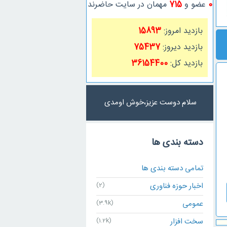
0
عضو و
715
مهمان در سایت حاضرند
بازدید امروز:
15893
بازدید دیروز:
75437
بازدید کل:
36154400
سلام دوست عزیز،خوش اومدی
دسته بندی ها
تمامی دسته بندی ها
اخبار حوزه فناوری
(2)
عمومی
(3.9k)
سخت افزار
(1.2k)