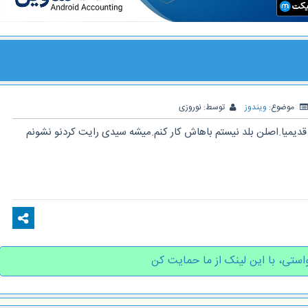
موضوع:
ویندوز
توسط:
نوروزی
ن قدیمیا.اصلن بلد نیستم باهاش کار کنم.میشه سیدی رایت کردنو نشونم
استی، با این لینک از ما حمایت کن