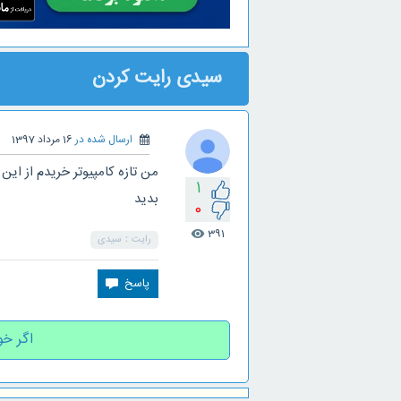
سیدی رایت کردن
ارسال شده در
16 مرداد 1397
من تازه کامپیوتر خریدم از ای
1
بدید
0
391
visibility
رایت：سیدی
اگر خو