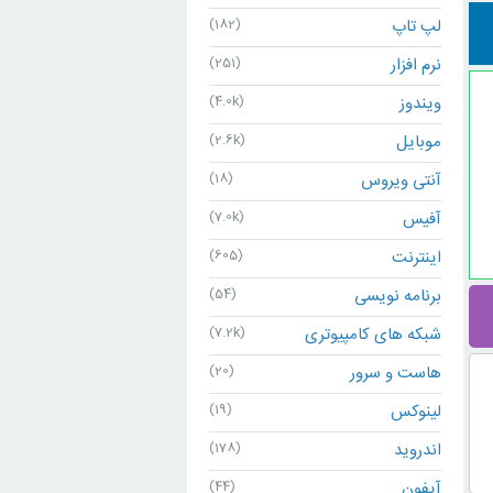
لپ تاپ
(182)
نرم افزار
(251)
ویندوز
(4.0k)
موبایل
(2.6k)
آنتی ویروس
(18)
آفیس
(7.0k)
اینترنت
(605)
برنامه نویسی
(54)
شبکه های کامپیوتری
(7.2k)
هاست و سرور
(20)
لینوکس
(19)
اندروید
(178)
آیفون
(44)