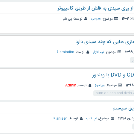
ز روی سیدی به فلش از طریق کامپیوتر
موضوع:
عمومی
توسط:
بی نام
زی هایی که چند سیدی دارد
موضوع:
نرم افزار
توسط:
amiralim📱
ر
موضوع:
ویندوز
توسط:
Admin
burn on cds and dvds 
ریق سیستم
موضوع:
لپ تاپ
توسط:
aniseh📱