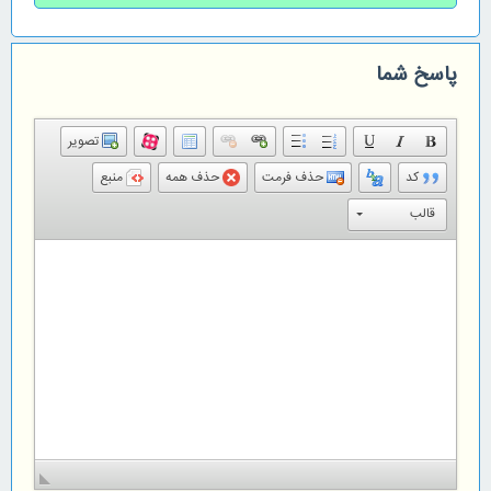
پاسخ شما
تصویر
کد
حذف فرمت
حذف همه
منبع
قالب