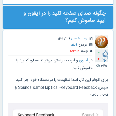
چگونه صدای صفحه کلید را در آیفون و
آیپد خاموش کنیم؟
ارسال شده در
9 آذر 1401
موضوع:
آیفون
توسط:
Admin
0
0
در
آیفون
و آیپد، به راحتی می‌تواند صدای کیبورد را
345
visibility
خاموش کنید.
برای انجام این کار، ابتدا تنظیمات را در دستگاه خود اجرا کنید.
سپس، Sounds &ampHaptics >Keyboard Feedback را
انتخاب کنید.