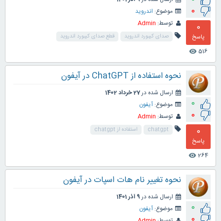
0
موضوع:
اندروید
توسط:
Admin
0
پاسخ
صدای کیبورد اندروید
قطع صدای کیبورد اندروید
516
visibility
نحوه استفاده از ChatGPT در آیفون
ارسال شده در
27 خرداد 1402
0
موضوع:
آیفون
0
توسط:
Admin
0
chatgpt
استفاده از chatgpt
پاسخ
264
visibility
نحوه تغییر نام هات اسپات در آیفون
ارسال شده در
9 آذر 1401
0
موضوع:
آیفون
0
توسط:
Admin