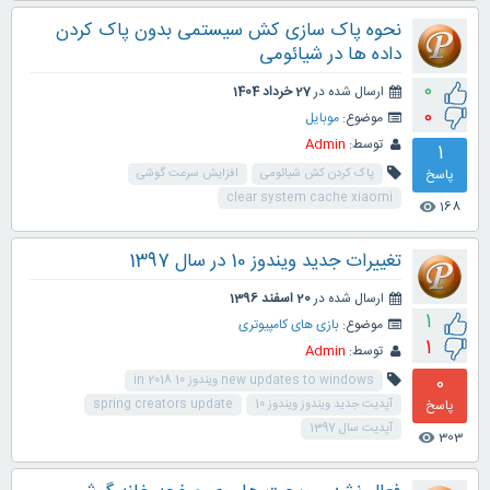
نحوه پاک سازی کش سیستمی بدون پاک کردن
داده ها در شیائومی
0
ارسال شده در
27 خرداد 1404
0
موضوع:
موبایل
توسط:
Admin
1
پاسخ
پاک کردن کش شیائومی
افزایش سرعت گوشی
clear system cache xiaomi
168
visibility
تغییرات جدید ویندوز 10 در سال 1397
ارسال شده در
20 اسفند 1396
1
موضوع:
بازی های کامپیوتری
1
توسط:
Admin
0
new updates to windows ویندوز 10 in 2018
پاسخ
آپدیت جدید ویندوز ویندوز 10
spring creators update
آپدیت سال 1397
303
visibility