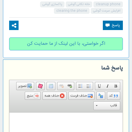
cleanup phone
خانه تکانی گوشی
پاکسازی گوشی
افزایش سرعت گوشی
clearing the phone
اگر خواستی، با این لینک از ما حمایت کن
پاسخ شما
تصویر
کد
حذف فرمت
حذف همه
منبع
قالب