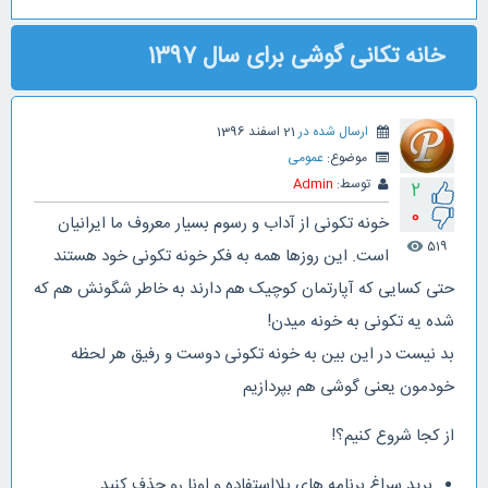
خانه تکانی گوشی برای سال 1397
ارسال شده در
21 اسفند 1396
موضوع:
عمومی
توسط:
Admin
2
0
خونه تکونی از آداب و رسوم بسیار معروف ما ایرانیان
519
visibility
است. این روزها همه به فکر خونه تکونی خود هستند
حتی کسایی که آپارتمان کوچیک هم دارند به خاطر شگونش هم که
شده یه تکونی به خونه میدن!
بد نیست در این بین به خونه تکونی دوست و رفیق هر لحظه
خودمون یعنی گوشی هم بپردازیم
از کجا شروع کنیم؟!
برید سراغ برنامه های بلااستفاده و اونا رو حذف کنید