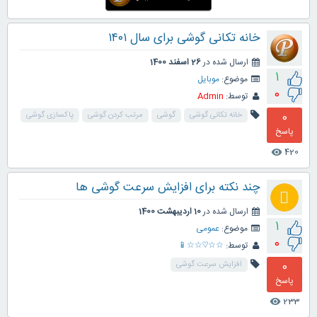
خانه تکانی گوشی برای سال ۱۴۰۱
ارسال شده در
26 اسفند 1400
1
موضوع:
موبایل
0
توسط:
Admin
0
خانه تکانی گوشی
گوشی
مرتب کردن گوشی
پاکسازی گوشی
پاسخ
420
visibility
چند نکته برای افزایش سرعت گوشی ها
ارسال شده در
10 اردیبهشت 1400
1
موضوع:
عمومی
0
توسط:
☆☆♡☆☆📱
0
افزایش سرعت گوشی
پاسخ
233
visibility