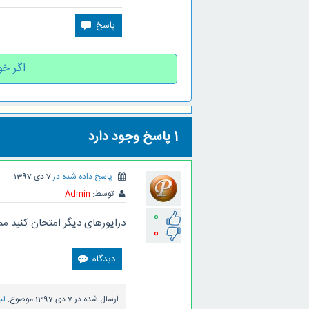
اگر خو
1
پاسخ وجود دارد
پاسخ داده شده در
7 دی 1397
توسط:
Admin
0
درایورهای دیگر امتحان کنید.ممگ
0
ارسال شده در
7 دی 1397
موضوع:
لپ