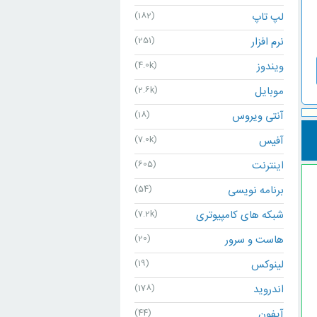
لپ تاپ
(182)
نرم افزار
(251)
ویندوز
(4.0k)
موبایل
(2.6k)
آنتی ویروس
(18)
آفیس
(7.0k)
اینترنت
(605)
برنامه نویسی
(54)
شبکه های کامپیوتری
(7.2k)
هاست و سرور
(20)
لینوکس
(19)
اندروید
(178)
آیفون
(44)