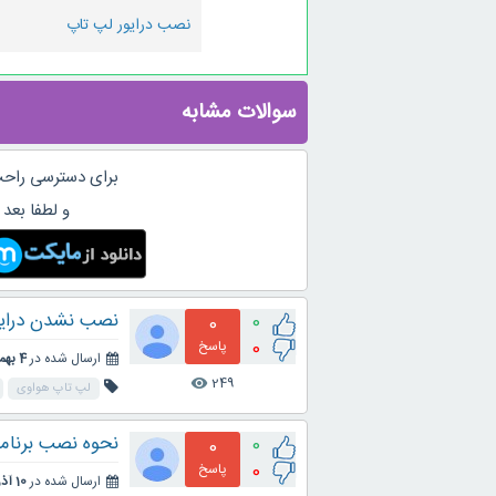
نصب درایور لپ تاپ
سوالات مشابه
برای دسترسی راحت
و لطفا بعد 
نصب نشدن درای
0
0
0
پاسخ
ارسال شده در
4 بهمن 1401
249
visibility
لپ تاپ هواوی
نحوه نصب برنامه
0
0
0
پاسخ
ارسال شده در
10 آذر 1400