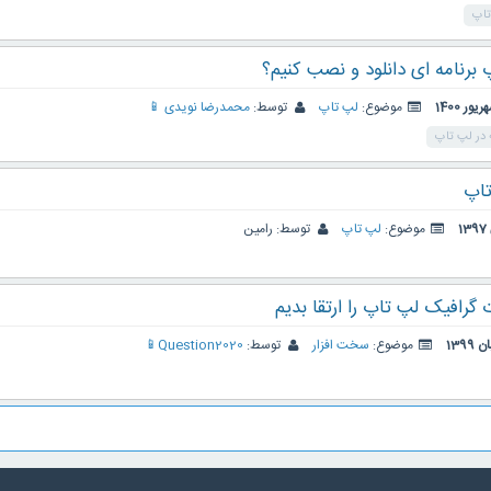
تاپ
 برنامه ای دانلود و نصب کنیم؟
موضوع:
لپ تاپ
توسط:
محمدرضا نویدی 📱
در لپ تاپ
تاپ
موضوع:
لپ تاپ
توسط:
رامین
 گرافیک لپ تاپ را ارتقا بدیم
موضوع:
سخت افزار
توسط:
Question2020📱