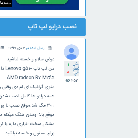
نصب درایو لپ تاپ
ارسال شده در
7 دی 1397
عرض سلام و خسته نباشید
1
0
AMD radeon R7 M265
452
visibility
همه درایو ها کامل نصب شدن.ب
موقع بالا اومدن هنگ میکنه م
مشکل سخت افزاری داره یا نرم ا
برام. ممنون و خسنه نباشید