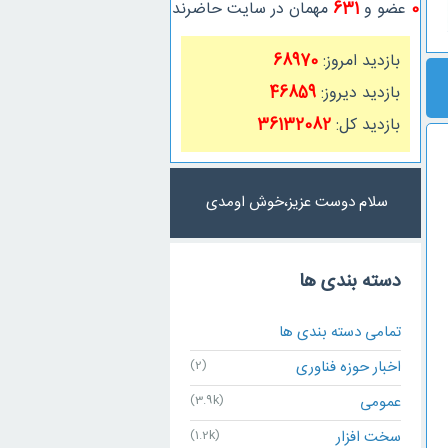
0
عضو و
631
مهمان در سایت حاضرند
بازدید امروز:
68970
بازدید دیروز:
46859
بازدید کل:
36132082
سلام دوست عزیز،خوش اومدی
دسته بندی ها
تمامی دسته بندی ها
اخبار حوزه فناوری
(2)
عمومی
(3.9k)
سخت افزار
(1.2k)