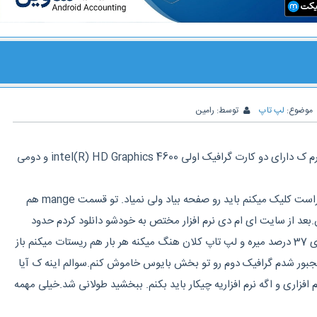
موضوع:
لپ تاپ
توسط:
رامین
من لپ تاپ Lenovo g510 دارم ک دارای دو کارت گرافیک اولی intel(R) HD Graphics 4600 و دومی
منوی گرافیک ای ام دی وقتی راست کلیک میکنم باید رو صفحه بیاد ولی نمیاد. تو قسمت mange هم
عد از سایت ای ام دی نرم افزار مختص به خودشو دانلود کردم حدود
300 مگ شد.موقع نصب تا روی 37 درصد میره و لپ تاپ کلان هنگ میکنه هر بار هم ریستات میکنم باز
جبور شدم گرافیک دوم رو تو بخش بایوس خاموش کنم.سوالم اینه ک آیا
فزاری و اگه نرم افزاریه چیکار باید بکنم. ببخشید طولانی شد.خیلی مهمه