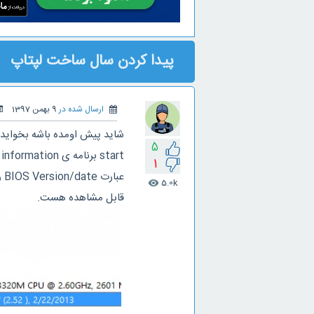
پیدا کردن سال ساخت لپتاپ
ارسال شده در
9 بهمن 1397
شاید پیش اومده باشه بخواید ب
5
1
عب
5.0k
visibility
قابل مشاهده هست.