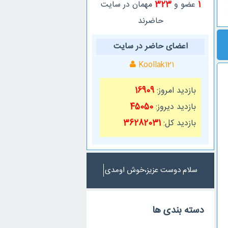
1
عضو و
323
مهمان در سایت
حاضرند
اعضای حاضر در سایت
Koollak121
بازدید امروز:
16909
بازدید دیروز:
45050
بازدید کل:
36282031
سلام دوست عزیز،خوش اومدی
دسته بندی ها