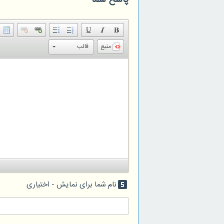
منبع
قالب
نام شما برای نمایش - اختیاری
looks_5