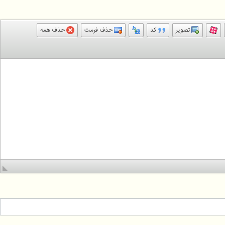
تصویر
کد
حذف فرمت
حذف همه