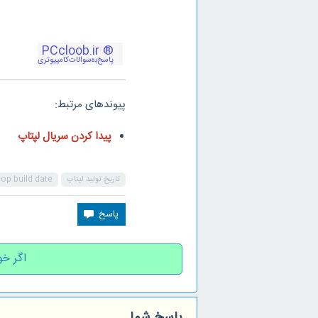
پیوندهای مرتبط:
پیدا کردن سریال لپتاپ
تاریخ تولید لپتاپ
top build date
اگر خو
پاسخ شما