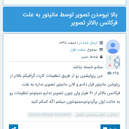
بالا نیومدن تصویر توسط مانیتور به علت
فرکانس بالاتر تصویر
ارسال شده در
1 اسفند 1397
موضوع:
سخت افزار
توسط:
مبین
1
0
سلام خسته نباشد
795
visibility
من رزولیشین رو از طریق تنظیمات کارت گرافیکم بالاتر از
رزلوشن مانیتور قرار دادم و الان مانیتور تصویر نداره به علت
فرکانس بالاتر از ۶۰ هرتز ولی چون تصویر ندارم نمیتونم تنظیمات رو
به حالت اول برگردونم،ممنونتون میشم اگه کمکم کنید
مشکل در تنظیم رزولیشین مانیتور
restore default resolation