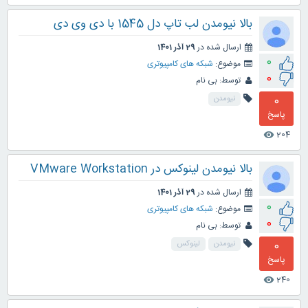
بالا نیومدن لب تاپ دل 1545 با دی وی دی
ارسال شده در
29 آذر 1401
0
موضوع:
شبکه های کامپیوتری
0
توسط:
بی نام
0
نیومدن
پاسخ
204
visibility
بالا نیومدن لینوکس در VMware Workstation
ارسال شده در
29 آذر 1401
0
موضوع:
شبکه های کامپیوتری
0
توسط:
بی نام
0
نیومدن
لینوکس
پاسخ
240
visibility