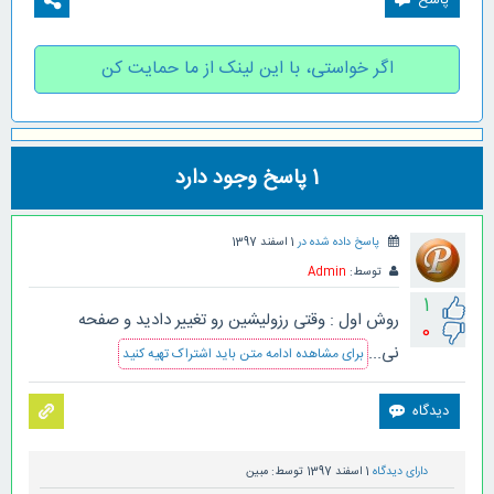
اگر خواستی، با این لینک از ما حمایت کن
1
پاسخ وجود دارد
پاسخ داده شده در
1 اسفند 1397
توسط:
Admin
1
روش اول : وقتی رزولیشین رو تغییر دادید و صفحه
0
نی...
برای مشاهده ادامه متن باید اشتراک تهیه کنید
دارای دیدگاه
1 اسفند 1397
توسط:
مبین