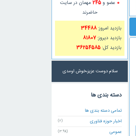
0
عضو و
245
مهمان در سایت
حاضرند
بازدید امروز:
34488
بازدید دیروز:
81807
بازدید کل:
36254585
سلام دوست عزیز،خوش اومدی
دسته بندی ها
تمامی دسته بندی ها
اخبار حوزه فناوری
(2)
عمومی
(3.9k)