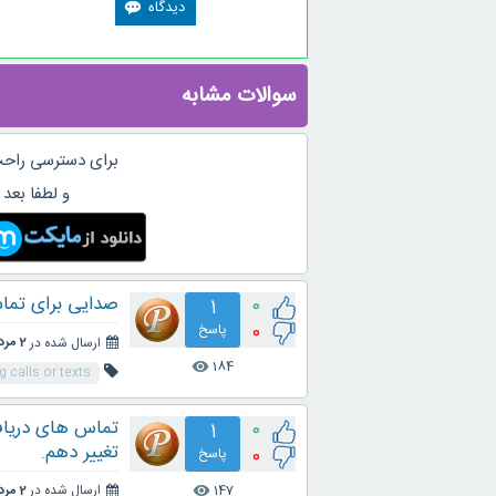
سوالات مشابه
برای دسترسی راحت
و لطفا بعد 
صدایی برای تماس
0
1
0
پاسخ
ارسال شده در
2 مرداد 1402
184
visibility
 calls or texts
تماس های دریافت
0
1
تغییر دهم.
0
پاسخ
147
ارسال شده در
2 مرداد 1402
visibility