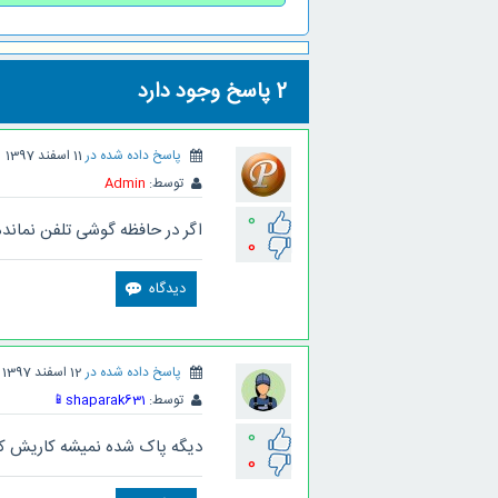
2
پاسخ وجود دارد
پاسخ داده شده در
11 اسفند 1397
توسط:
Admin
0
اگر در حافظه گوشی تلفن نماند
0
پاسخ داده شده در
12 اسفند 1397
توسط:
shaparak631
📱
0
دیگه پاک شده نمیشه کاریش کرد
0