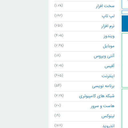
سخت افزار
(1.2k)
لپ تاپ
(182)
نرم افزار
(251)
ویندوز
(4.0k)
موبایل
(2.6k)
آنتی ویروس
(18)
آفیس
(7.0k)
اینترنت
(605)
برنامه نویسی
(54)
شبکه های کامپیوتری
(7.2k)
هاست و سرور
(20)
لینوکس
(19)
اندروید
(178)