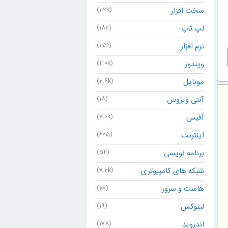
سخت افزار
(1.2k)
لپ تاپ
(182)
نرم افزار
(251)
ویندوز
(4.0k)
موبایل
(2.6k)
آنتی ویروس
(18)
آفیس
(7.0k)
اینترنت
(605)
برنامه نویسی
(54)
شبکه های کامپیوتری
(7.2k)
هاست و سرور
(20)
لینوکس
(19)
اندروید
(178)