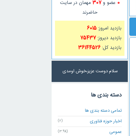
0
عضو و
307
مهمان در سایت
حاضرند
بازدید امروز:
6015
بازدید دیروز:
75437
بازدید کل:
36144526
سلام دوست عزیز،خوش اومدی
دسته بندی ها
تمامی دسته بندی ها
اخبار حوزه فناوری
(2)
عمومی
(3.9k)