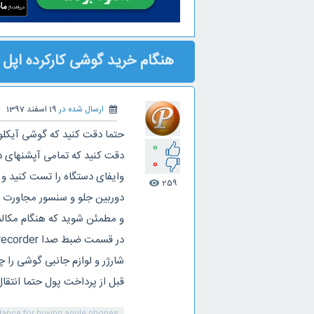
هنگام خرید گوشی کارکرده اپل 
ارسال شده در
19 اسفند 1397
حتما دقت کنید که گوشی آیکلود
0
دقت کنید که تمامی آپشنهای دو
0
وایفای دستگاه را تست کنید و
259
visibility
دوربین جلو و سنسور مجاورت 
و مطمئن شوید که هنگام مکال
در قسمت ضبط صدا voice recorder، میکروفون و اسپیکر را تست کنید.
شارژر و لوازم جانبی گوشی را
قبل از پرداخت پول حتما انتقا