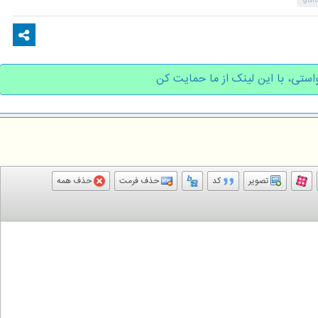
gui
استی، با این لینک از ما حمایت کن
تصویر
کد
حذف فرمت
حذف همه