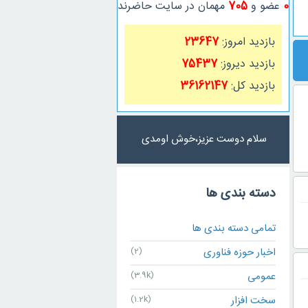
0
عضو و
705
مهمان در سایت حاضرند
بازدید امروز:
23647
بازدید دیروز:
75437
بازدید کل:
36162147
سلام دوست عزیز،خوش اومدی
دسته بندی ها
تمامی دسته بندی ها
اخبار حوزه فناوری
(2)
عمومی
(3.9k)
سخت افزار
(1.2k)