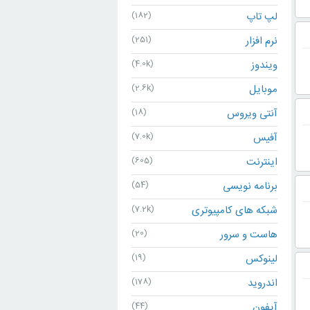
لپ تاپ
(182)
نرم افزار
(251)
ویندوز
(4.0k)
موبایل
(2.6k)
آنتی ویروس
(18)
آفیس
(7.0k)
اینترنت
(605)
برنامه نویسی
(54)
شبکه های کامپیوتری
(7.2k)
هاست و سرور
(20)
لینوکس
(19)
اندروید
(178)
آیفون
(44)