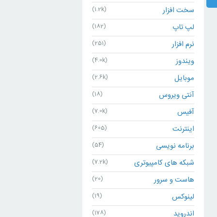
سخت افزار
(1.2k)
لپ تاپ
(182)
نرم افزار
(251)
ویندوز
(4.0k)
موبایل
(2.6k)
آنتی ویروس
(18)
آفیس
(7.0k)
اینترنت
(605)
برنامه نویسی
(54)
شبکه های کامپیوتری
(7.2k)
هاست و سرور
(20)
لینوکس
(19)
اندروید
(178)