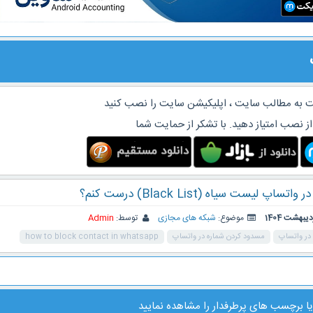
 به مطالب سایت ، اپلیکیشن سایت را نصب کنید
از نصب امتیاز دهید. با تشکر از حمایت شما
پ لیست سیاه (Black List) درست کنم؟
موضوع:
شبکه های مجازی
توسط:
Admin
در واتساپ
مسدود کردن شماره در واتساپ
how to block contact in whatsapp
ا
برچسب های پرطرفدار
را مشاهده نمایید