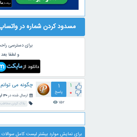
مسدود کردن شماره در واتساپ
برای دسترسی راحت
و لطفا بعد 
چگونه می توانم در واتسا
1
1
0
پاسخ
ارسال شده در
30 اردیبهشت 1404
152
visibility
بلاک کردن مخاطب 
برای نمایش موارد بیشتر
لیست کامل سوالات
ی