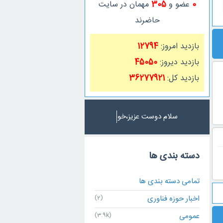
0
عضو و
305
مهمان در سایت
حاضرند
بازدید امروز:
12794
بازدید دیروز:
45050
بازدید کل:
36277921
سلام دوست عزیز،خوش ا
دسته بندی ها
تمامی دسته بندی ها
اخبار حوزه فناوری
(2)
عمومی
(3.9k)