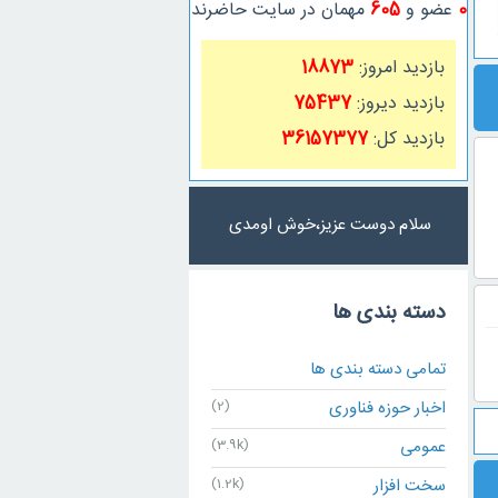
0
عضو و
605
مهمان در سایت حاضرند
بازدید امروز:
18873
بازدید دیروز:
75437
بازدید کل:
36157377
سلام دوست عزیز،خوش اومدی
دسته بندی ها
تمامی دسته بندی ها
اخبار حوزه فناوری
(2)
عمومی
(3.9k)
سخت افزار
(1.2k)