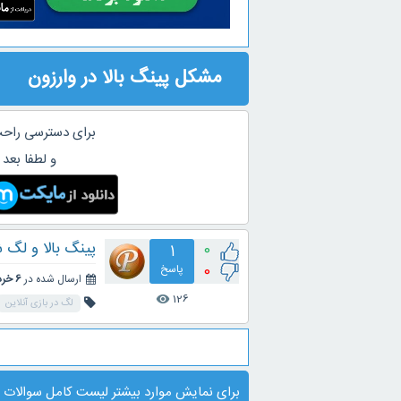
مشکل پینگ بالا در وارزون
برای دسترسی راحت
و لطفا بعد 
پینگ بالا و لگ شدید در بازی
0
1
0
پاسخ
ارسال شده در
6 خرداد 1404
126
visibility
لگ در بازی آنلاین
برای نمایش موارد بیشتر
لیست کامل سوالات
ی