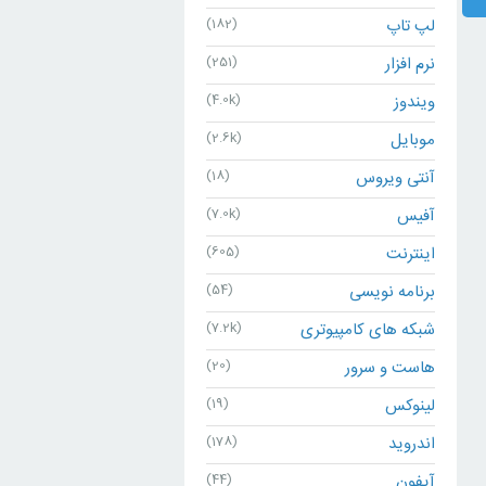
لپ تاپ
(182)
نرم افزار
(251)
ویندوز
(4.0k)
موبایل
(2.6k)
آنتی ویروس
(18)
آفیس
(7.0k)
اینترنت
(605)
برنامه نویسی
(54)
شبکه های کامپیوتری
(7.2k)
هاست و سرور
(20)
لینوکس
(19)
اندروید
(178)
آیفون
(44)