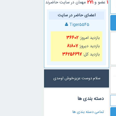
1
عضو و
271
مهمان در سایت حاضرند
اعضای حاضر در سایت
Tiger5545
بازدید امروز:
36602
بازدید دیروز:
81807
بازدید کل:
36256697
سلام دوست عزیز،خوش اومدی
دسته بندی ها
تمامی دسته بندی ها