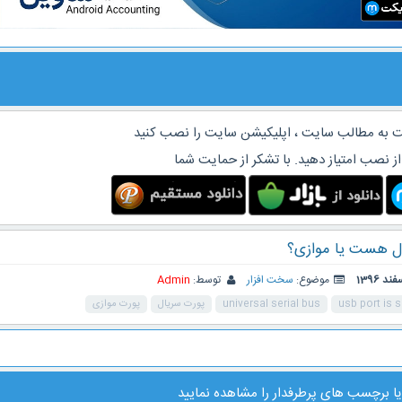
 به مطالب سایت ، اپلیکیشن سایت را نصب کنید
از نصب امتیاز دهید. با تشکر از حمایت شما
موضوع:
سخت افزار
توسط:
Admin
usb port is s
universal serial bus
پورت سریال
پورت موازی
ا
برچسب های پرطرفدار
را مشاهده نمایید