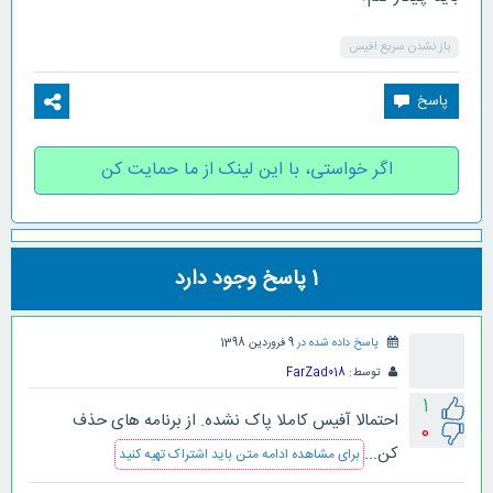
باز نشدن سریع افیس
اگر خواستی، با این لینک از ما حمایت کن
1
پاسخ وجود دارد
پاسخ داده شده در
9 فروردین 1398
توسط:
FarZad018
1
احتمالا آفیس کاملا پاک نشده. از برنامه های حذف
0
کن...
برای مشاهده ادامه متن باید اشتراک تهیه کنید