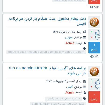
پاسخ
جستجوی منوها در پاورپوینت
183
visibility
دفتر پیغام مشغول است هنگام باز کردن هر برنامه
آفیس
0
ارسال شده در
1 مرداد 1402
0
موضوع:
عمومی
توسط:
Admin
1
پاسخ
office is busy message when opening any office program
219
visibility
برنامه های آفیس تنها با run as administrator
باز می شوند
1
ارسال شده در
9 اردیبهشت 1402
0
موضوع:
آفیس
توسط:
Admin
0
پاسخ
مشکل باز نشدن فایل های آفیس
مشکل فایل های آفیس به صورت administrator