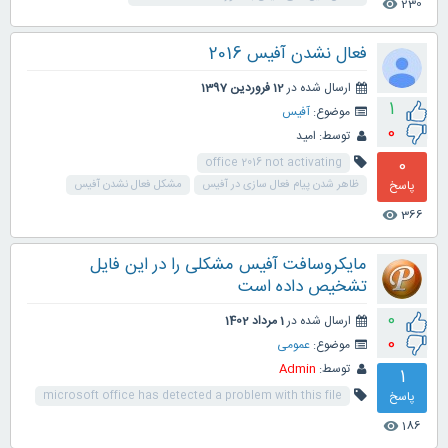
230
visibility
فعال نشدن آفیس 2016
ارسال شده در
12 فروردین 1397
1
موضوع:
آفیس
0
توسط:
امید
0
office 2016 not activating
پاسخ
ظاهر شدن پیام فعال سازی در آفیس
مشکل فعال نشدن آفیس
366
visibility
مایکروسافت آفیس مشکلی را در این فایل
تشخیص داده است
0
ارسال شده در
1 مرداد 1402
0
موضوع:
عمومی
توسط:
Admin
1
پاسخ
microsoft office has detected a problem with this file
186
visibility