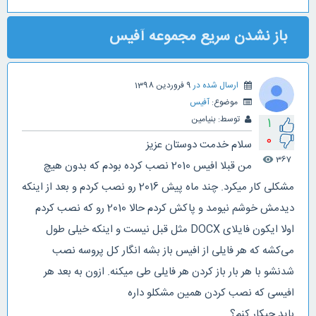
باز نشدن سریع مجموعه آفیس
ارسال شده در
9 فروردین 1398
موضوع:
آفیس
توسط:
بنیامین
1
0
سلام خدمت دوستان عزیز
367
visibility
من قبلا افیس 2010 نصب کرده بودم که بدون هیچ
مشکلی کار میکرد. چند ماه پیش 2016 رو نصب کردم و بعد از اینکه
دیدمش خوشم نیومد و پاکش کردم حالا 2010 رو که نصب کردم
اولا ایکون فایلای DOCX مثل قبل نیست و اینکه خیلی طول
می‌کشه که هر فایلی از افیس باز بشه انگار کل پروسه نصب
شدنشو با هر بار باز کردن هر فایلی طی میکنه. ازون به بعد هر
افیسی که نصب کردن همین مشکلو داره
باید چیکار کنم؟