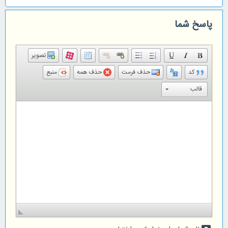
پاسخ شما
تصویر
کد
حذف فرمت
حذف همه
منبع
قالب