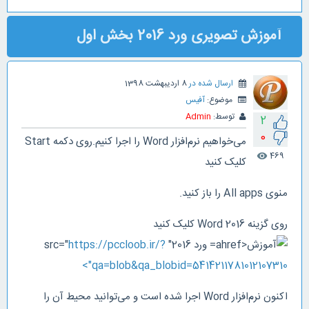
آموزش تصویری ورد 2016 بخش اول
ارسال شده در
8 اردیبهشت 1398
موضوع:
آفیس
توسط:
Admin
2
0
می‌خواهیم نرم‌افزار Word را اجرا کنیم.روی دکمه Start
469
visibility
کلیک کنید
منوی All apps را باز کنید.
روی گزینه Word 2016 کلیک کنید
ورد 2016" src="
https://pccloob.ir/?
qa=blob&qa_blobid=5414211781012107310">
اکنون نرم‌افزار Word اجرا شده است و می‌توانید محیط آن را