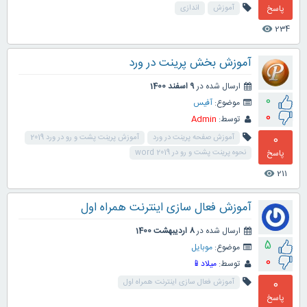
پاسخ
آموزش
اندازی
234
visibility
آموزش بخش پرینت در ورد
ارسال شده در
9 اسفند 1400
0
موضوع:
آفیس
0
توسط:
Admin
0
آموزش صفحه پرینت در ورد
آموزش پرینت پشت و رو در ورد 2019
پاسخ
نحوه پرینت پشت و رو در word 2019
211
visibility
آموزش فعال سازی اینترنت همراه اول
ارسال شده در
8 اردیبهشت 1400
5
موضوع:
موبایل
0
توسط:
میلاد📱
0
آموزش فعال سازی اینترنت همراه اول
پاسخ