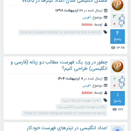
مشکل انگلیسی شدن اعداد تیترها در Word
ارسال شده در
20 اردیبهشت 1398
3
موضوع:
آفیس
0
توسط:
Admin
4
how to convert number to persian in title in word
پاسخ
13.7k
visibility
چطور در ورد یک فهرست مطالب دو زبانه (فارسی و
انگلیسی) طراحی کنیم؟
0
ارسال شده در
8 اردیبهشت 1404
0
موضوع:
آفیس
توسط:
Admin
1
پاسخ
ساخت فهرست دو زبانه در ورد
طراحی فهرست فارسی و انگلیسی ورد
177
visibility
how to create bilingual table of contents in word?
اعداد انگلیسی در تیترهای فهرست خودکار