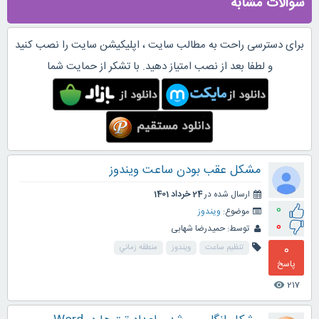
سوالات مشابه
برای دسترسی راحت به مطالب سایت ، اپلیکیشن سایت را نصب کنید
و لطفا بعد از نصب امتیاز دهید. با تشکر از حمایت شما
مشكل عقب بودن ساعت ويندوز
ارسال شده در
24 خرداد 1401
0
موضوع:
ویندوز
0
توسط:
حمیدرضا شهابی
0
تنظيم ساعت
ويندوز
منطقه زماني
پاسخ
217
visibility