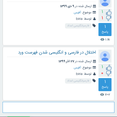
ارسال شده در
9 دی 1399
1
موضوع:
آفیس
1
توسط:
biria
1
فارسیانگلیسی اعداد
پاسخ
1.1k
visibility
اختلال در فارسی و انگلیسی شدن فهرست ورد
ارسال شده در
27 آذر 1399
1
موضوع:
آفیس
0
توسط:
biria
1
فارسیانگلیسی اعداد
پاسخ
702
visibility