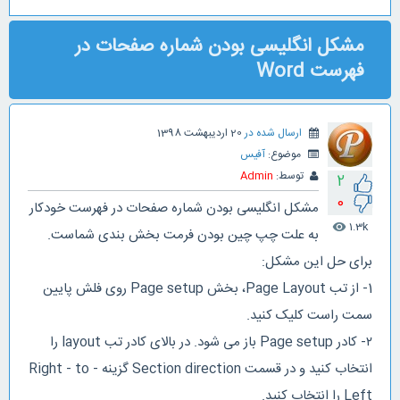
مشكل انگلیسی بودن شماره صفحات در
فهرست Word
ارسال شده در
20 اردیبهشت 1398
موضوع:
آفیس
توسط:
Admin
2
0
مشكل انگلیسی بودن شماره صفحات در فهرست خودکار
1.3k
visibility
به علت چپ چین بودن فرمت بخش بندی شماست.
برای حل این مشكل:
1- از تب Page Layout، بخش Page setup روی فلش پایین
سمت راست کلیک کنید.
٢- کادر Page setup باز می شود. در بالای کادر تب layout را
انتخاب کنید و در قسمت Section direction گزینه Right - to -
Left را انتخاب کنید.