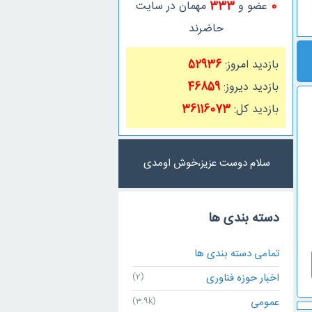
0
عضو و
333
مهمان در سایت
حاضرند
بازدید امروز:
52936
بازدید دیروز:
46859
بازدید کل:
36116073
سلام دوست عزیز،خوش اومدی
دسته بندی ها
تمامی دسته بندی ها
اخبار حوزه فناوری
(2)
عمومی
(3.9k)