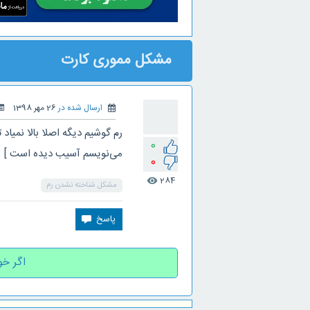
مشکل مموری کارت
ارسال شده در
26 مهر 1398
رم گوشیم دیگه اصلا بالا نمیاد
0
می‌نویسم آسیب دیده است ]
0
284
visibility
مشکل شناخته نشدن رم
اگر خو