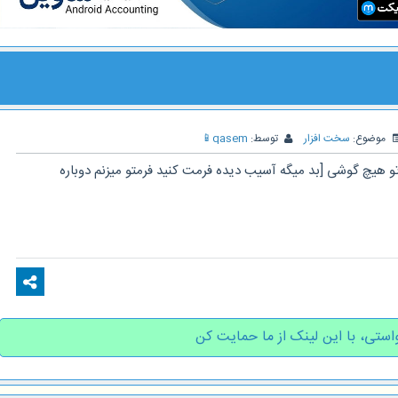
موضوع:
سخت افزار
توسط:
qasem
📱
 تو هیچ گوشی [بد میگه آسیب دیده فرمت کنید فرمتو میزنم دوباره
استی، با این لینک از ما حمایت کن