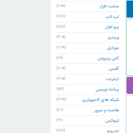
سخت افزار
(1.2k)
لپ تاپ
(182)
نرم افزار
(251)
ویندوز
(4.0k)
موبایل
(2.6k)
آنتی ویروس
(18)
آفیس
(7.0k)
اینترنت
(605)
برنامه نویسی
(54)
شبکه های کامپیوتری
(7.2k)
هاست و سرور
(20)
لینوکس
(19)
اندروید
(178)