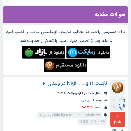
سوالات مشابه
برای دسترسی راحت به مطالب سایت ، اپلیکیشن سایت را نصب کنید
و لطفا بعد از نصب امتیاز دهید. با تشکر از حمایت شما
قابلیت Night Light در ویندوز 10
ارسال شده در
1 اردیبهشت 1397
0
موضوع:
ویندوز
0
توسط:
Admin
0
night light feature in windows ویندوز 10
پاسخ
قابلیت night light
218
visibility