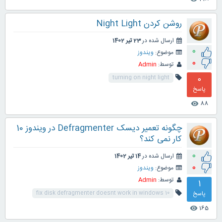
روشن کردن Night Light
ارسال شده در
23 تیر 1402
0
موضوع:
ویندوز
0
توسط:
Admin
0
turning on night light
پاسخ
88
visibility
چگونه تعمیر دیسک Defragmenter در ویندوز 10
کار نمی کند؟
0
ارسال شده در
14 تیر 1402
0
موضوع:
ویندوز
توسط:
Admin
1
پاسخ
fix disk defragmenter doesnt work in windows 10
165
visibility