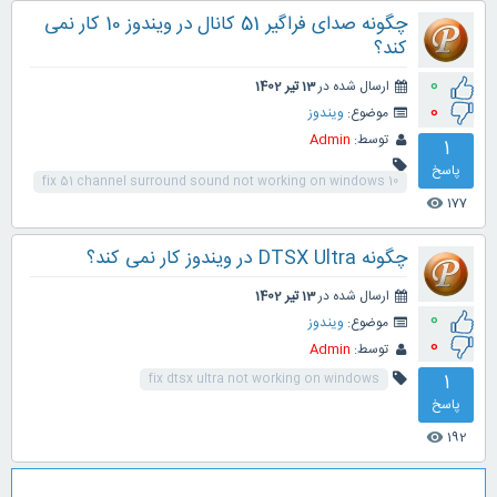
چگونه صدای فراگیر 51 کانال در ویندوز 10 کار نمی
کند؟
0
ارسال شده در
13 تیر 1402
0
موضوع:
ویندوز
توسط:
Admin
1
پاسخ
fix 51 channel surround sound not working on windows 10
177
visibility
چگونه DTSX Ultra در ویندوز کار نمی کند؟
ارسال شده در
13 تیر 1402
0
موضوع:
ویندوز
0
توسط:
Admin
1
fix dtsx ultra not working on windows
پاسخ
192
visibility