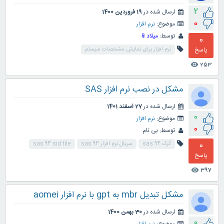
2
ارسال شده در
19 فروردین 1400
0
موضوع:
نرم افزار
توسط:
میلاد📱
0
پاسخ
نرم افزار برای نمایش مشخصات سیستم
253
visibility
مشکل در نصب نرم افزار SAS
ارسال شده در
27 اسفند 1401
0
موضوع:
نرم افزار
0
توسط:
بی نام
0
کرک sas 94
سریال نرم افزار sas 94
sas 94 sid file
پاسخ
397
visibility
مشکل تبدیل mbr به gpt با نرم افزار aomei
ارسال شده در
30 بهمن 1400
0