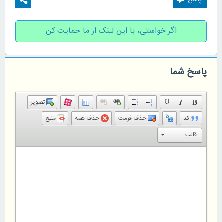
اگر خواستی، با این لینک از ما حمایت کن
پاسخ شما
تصویر
کد
حذف فرمت
حذف همه
منبع
قالب