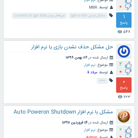
موضوع:
نرم افزار
0
توسط:
MBR
1
مشکل تبدیل mbr به gpt
غیرفعال بودن convert to gpt disk
پاسخ
548
visibility
حل مشکل حذف نشدن بازی یا نرم افزار
ارسال شده در
26 بهمن 1399
2
موضوع:
نرم افزار
0
توسط:
میلاد📱
0
0000
پاسخ
723
visibility
مشکل با نرم افزار Auto Poweron Shutdown
ارسال شده در
14 فروردین 1397
0
موضوع:
نرم افزار
0
توسط:
Admin