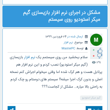
مشکل در اجرای نرم افزار بازیسازی گیم
میکر استودیو روی سیستم
ارسال شده در
24 فروردین 1399
موضوع:
نرم افزار
توسط:
MasterPC
0
0
سلام ببخشید من روی سیستمم یک
نرم افزار
بازیسازی
291
visibility
(گیم میکر استودیو) نصب کردم و این نرم افزار هم
پرتابل هست و هم کرک شده اما وقتی میخوام اجراش کنم نسخه
اصلی و بدون کرک اجرا میشه!! سیستم های دوستام رو چک کردم
به راحتی بالا میاره… مشکل از کجاست؟؟؟
گیم میکر استودیو