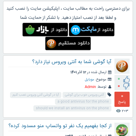
برای دسترسی راحت به مطالب سایت ، اپلیکیشن سایت را نصب کنید
و لطفا بعد از نصب امتیاز دهید. با تشکر از حمایت شما
آیا گوشی شما به آنتی ویروس نیاز دارد؟
ارسال شده در
12 آذر 1401
0
موضوع:
موبایل
0
توسط:
Admin
0
آنتی ویروس خوب برای گوشی
آیا در گوشی آنتی ویروس نصب کنیم
پاسخ
a good antivirus for the phone
should we install an antivirus on the phone
203
visibility
از کجا بفهمیم یک نفر تو واتساپ منو مسدود کرده؟