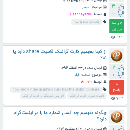
ارسال شده در
18 بهمن 1399
3
موضوع:
عمومی
0
توسط:
ashnayedel📱
واتساپ مسدود پیام
2
پاسخ
494
visibility
از کجا بفهمیم کارت گرافیک قابلیت share دارد یا
نه؟
2
ارسال شده در
23 اسفند 1396
0
موضوع:
سخت افزار
توسط:
Admin
0
پاسخ
how know if the graphics card has the ability to share
قابلیت شیر در کارت گرافیک
افزایش شیرینگ در کارت گرافیک
763
visibility
چگونه بفهمیم چه کسی شماره ما را در اینستاگرام
دارد؟
0
ارسال شده در
11 اردیبهشت 1404