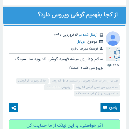
از کجا بفهمیم گوشی ویروس دارد؟
ارسال شده در
16 فروردین 1397
موضوع:
موبایل
توسط:
علیرضا باقری
1
0
سلام چطوری میشه فهمید گوشی اندروید سامسونگ
465
visibility
ویروسی شده است؟
بهترین راه برای حذف ویروس از سیستم عامل اندروید
حذف ویروس از گوشی
علائم ویروسی شدن گوشی اندروید
ویروس netalpha
حذف ویروس از گوشی سامسونگ
اگر خواستی، با این لینک از ما حمایت کن