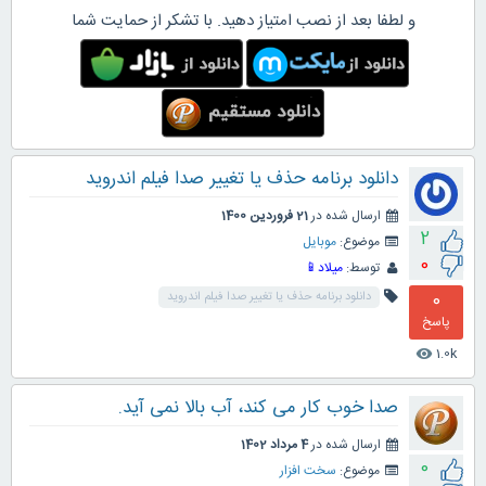
و لطفا بعد از نصب امتیاز دهید. با تشکر از حمایت شما
دانلود برنامه حذف یا تغییر صدا فیلم اندروید
ارسال شده در
21 فروردین 1400
2
موضوع:
موبایل
0
توسط:
میلاد📱
0
دانلود برنامه حذف یا تغییر صدا فیلم اندروید
پاسخ
1.0k
visibility
صدا خوب کار می کند، آب بالا نمی آید.
ارسال شده در
4 مرداد 1402
0
موضوع:
سخت افزار