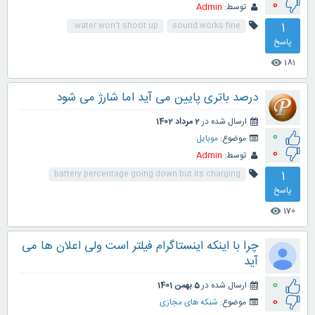
0
توسط:
Admin
1
water won’t shoot up.
sound works fine
پاسخ
181
visibility
درصد باتری پایین می آید اما شارژ می شود
ارسال شده در
2 مرداد 1402
0
موضوع:
موبایل
0
توسط:
Admin
1
battery percentage going down but its charging
پاسخ
170
visibility
چرا با اینکه اینستاگرام فیلتر است ولی اعلان ها می
آید
0
ارسال شده در
5 بهمن 1401
0
موضوع:
شبکه های مجازی