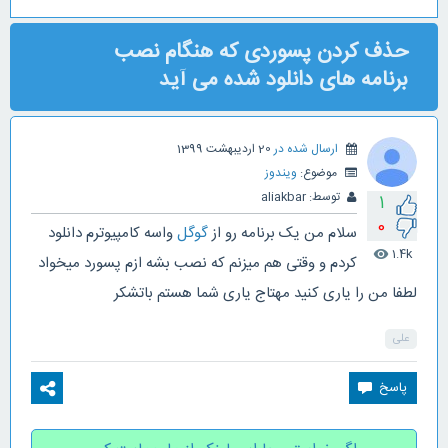
حذف کردن پسوردی که هنگام نصب
برنامه های دانلود شده می آید
ارسال شده در
20 اردیبهشت 1399
موضوع:
ویندوز
توسط:
aliakbar
1
0
سلام من یک برنامه رو از
گوگل
واسه کامپیوترم دانلود
1.4k
visibility
کردم و وقتی هم میزنم که نصب بشه ازم پسورد میخواد
لطفا من را یاری کنید مهتاج یاری شما هستم باتشکر
علی