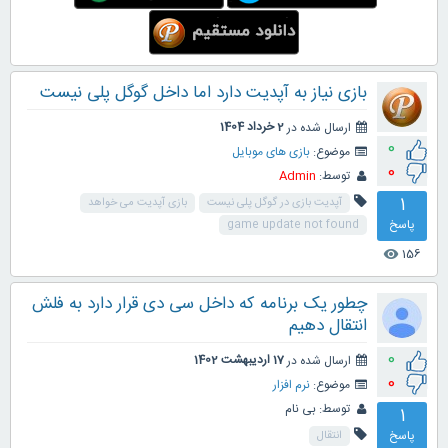
بازی نیاز به آپدیت دارد اما داخل گوگل پلی نیست
ارسال شده در
2 خرداد 1404
0
موضوع:
بازی های موبایل
0
توسط:
Admin
1
آپدیت بازی در گوگل پلی نیست
بازی آپدیت می خواهد
پاسخ
game update not found
156
visibility
چطور یک برنامه که داخل سی دی قرار دارد به فلش
انتقال دهیم
0
ارسال شده در
17 اردیبهشت 1402
0
موضوع:
نرم افزار
توسط:
بی نام
1
پاسخ
انتقال