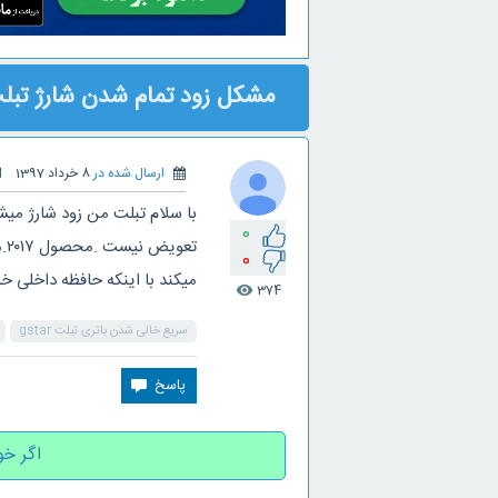
مشکل زود تمام شدن شارژ تبل
ارسال شده در
8 خرداد 1397
0
0
میکند با اینکه حافظه داخلی خ
374
visibility
سریع خالی شدن باتری تبلت gstar
اگر خو