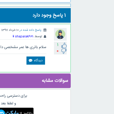
1
پاسخ وجود دارد
پاسخ داده شده در
10 خرداد 1397
توسط:
shaparak631
📱
1
سلام باتری ها عمر مشخصی دارن
0
سوالات مشابه
برای دسترسی راحت
و لطفا بعد 