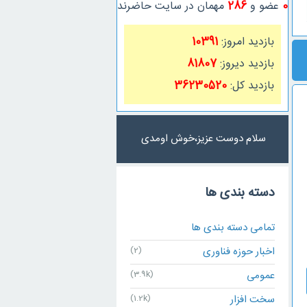
0
عضو و
286
مهمان در سایت حاضرند
بازدید امروز:
10391
بازدید دیروز:
81807
بازدید کل:
36230520
سلام دوست عزیز،خوش اومدی
دسته بندی ها
تمامی دسته بندی ها
اخبار حوزه فناوری
(2)
عمومی
(3.9k)
سخت افزار
(1.2k)