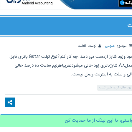
ت
موضوع:
عمومی
توسط:
فاطمه
با سلام تبلت من زود شارژ میشود وزود شارژ ازدست می دهد .چه کار کنم؟نوع تبلت Gstar.باتری قابل
تعویض نیست .محصول ۲۰۱۷.مدلA8.شارژباتری زود خالی میشودتقریباهرنیم ساعت ده درصد خالی
الی و تبلت به اینترنت وصل نیست.
زود خالی کردن شارژ تبلت
استی، با این لینک از ما حمایت کن