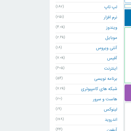
لپ تاپ
(182)
نرم افزار
(251)
ویندوز
(4.0k)
موبایل
(2.6k)
آنتی ویروس
(18)
آفیس
(7.0k)
اینترنت
(605)
برنامه نویسی
(54)
شبکه های کامپیوتری
(7.2k)
هاست و سرور
(20)
لینوکس
(19)
اندروید
(178)
آیفون
(44)