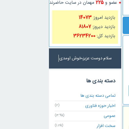
0
عضو و
225
مهمان در سایت حاضرند
بازدید امروز:
14073
بازدید دیروز:
81807
بازدید کل:
36234200
سلام دوست عزیز،خوش اومدی
دسته بندی ها
تمامی دسته بندی ها
اخبار حوزه فناوری
(2)
عمومی
(3.9k)
سخت افزار
(1.2k)