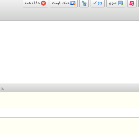
تصویر
کد
حذف فرمت
حذف همه