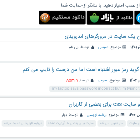
از نصب امتیاز دهید. با تشکر از حمایت شما
 یک سایت در مرورگرهای اندرویدی
موضوع:
عمومی
توسط:
بی نام
ید رمز عبور اشتباه است اما من درست را تایپ می کنم
موضوع:
عمومی
توسط:
Admin
my laptop says password incorrect but im typing 
بعضی از کاربران
موضوع:
برنامه نویسی
توسط:
بهار
 سایت
منو تغییر نمی کنه
سایت برای بعضی ها آپدیت نشده
دوباره فایل قبلی دانلود میشه