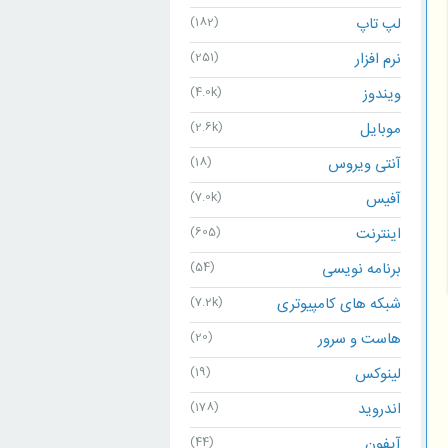
لپ تاپ
(182)
نرم افزار
(251)
ویندوز
(4.0k)
موبایل
(2.6k)
آنتی ویروس
(18)
آفیس
(7.0k)
اینترنت
(605)
برنامه نویسی
(54)
شبکه های کامپیوتری
(7.2k)
هاست و سرور
(20)
لینوکس
(19)
اندروید
(178)
آیفون
(44)