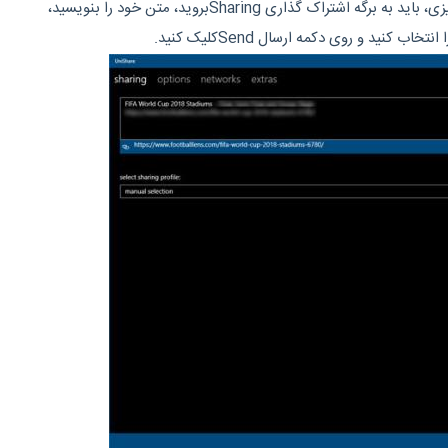
برای به اشتراک گذاشتن هر چیزی، باید به برگه اشتراک گذاری Sharingبروید، متن خود را بنویسید،
 کنید و روی دکمه ارسال Sendکلیک کنید.