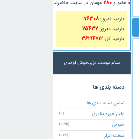
0
عضو و
280
مهمان در سایت حاضرند
بازدید امروز:
76308
بازدید دیروز:
75437
بازدید کل:
36214712
سلام دوست عزی
دسته بندی ها
تمامی دسته بندی ها
اخبار حوزه فناوری
(2)
عمومی
(3.9k)
سخت افزار
(1.2k)