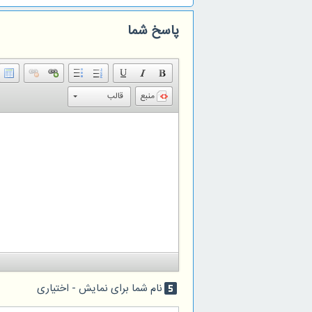
پاسخ شما
منبع
قالب
نام شما برای نمایش - اختیاری
looks_5