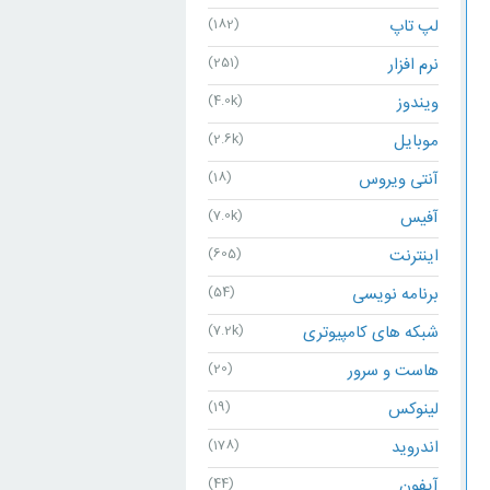
لپ تاپ
(182)
نرم افزار
(251)
ویندوز
(4.0k)
موبایل
(2.6k)
آنتی ویروس
(18)
آفیس
(7.0k)
اینترنت
(605)
برنامه نویسی
(54)
شبکه های کامپیوتری
(7.2k)
هاست و سرور
(20)
لینوکس
(19)
اندروید
(178)
آیفون
(44)