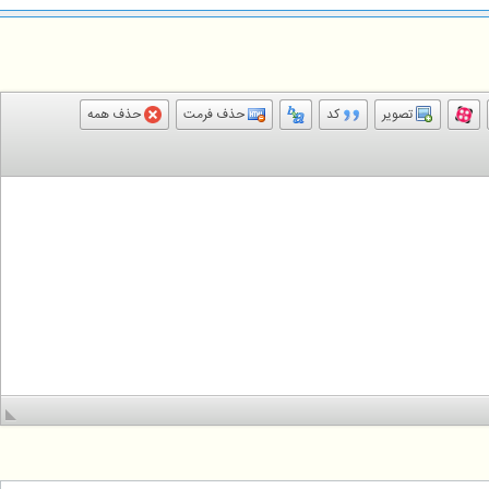
تصویر
کد
حذف فرمت
حذف همه