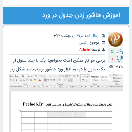
آموزش هاشور زدن جدول در ورد
ارسال شده در
31 اردیبهشت 1397
موضوع:
آفیس
توسط:
Admin
5
0
برخی مواقع ممکن است بخواهید یک یا چند سلول از
13.2k
visibility
یک جدول را در نرم افزار ورد هاشور بزنید.مانند شکل زیر