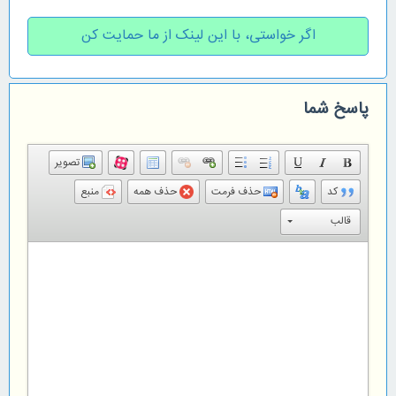
اگر خواستی، با این لینک از ما حمایت کن
پاسخ شما
تصویر
کد
حذف فرمت
حذف همه
منبع
قالب